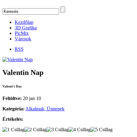
Kezdőlap
3D Grafika
PicMix
Városok
RSS
Valentin Nap
Valenti's Day
Feltöltve:
20 jan 10
Kategória:
Alkalmak, Ünnepek
Értékelés: