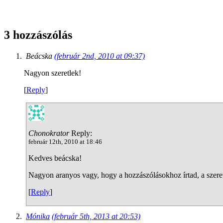
3 hozzászólás
Beácska
(február 2nd, 2010 at 09:37)
Nagyon szeretlek!
[
Reply
]
Chonokrator
Reply:
február 12th, 2010 at 18:46
Kedves beácska!
Nagyon aranyos vagy, hogy a hozzászólásokhoz írtad, a szeret
[
Reply
]
Mónika
(február 5th, 2013 at 20:53)