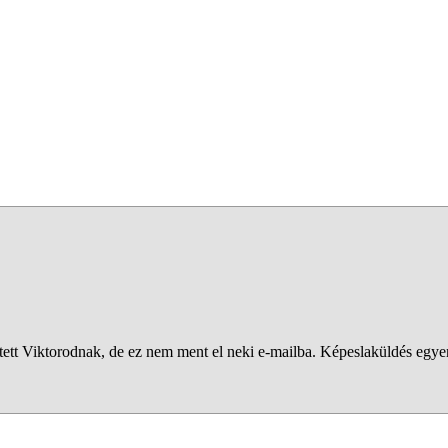
ett Viktorodnak, de ez nem ment el neki e-mailba. Képeslaküldés egye