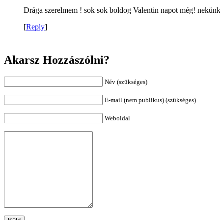
Drága szerelmem ! sok sok boldog Valentin napot még! nekünk 
[
Reply
]
Akarsz Hozzászólni?
Név (szükséges)
E-mail (nem publikus) (szükséges)
Weboldal