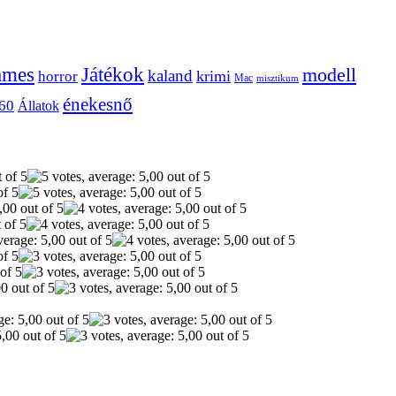
ames
Játékok
modell
kaland
krimi
horror
Mac
misztikum
énekesnő
60
Állatok