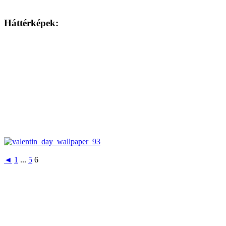
Háttérképek:
◄
1
...
5
6