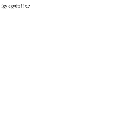
így együtt !! 🙂