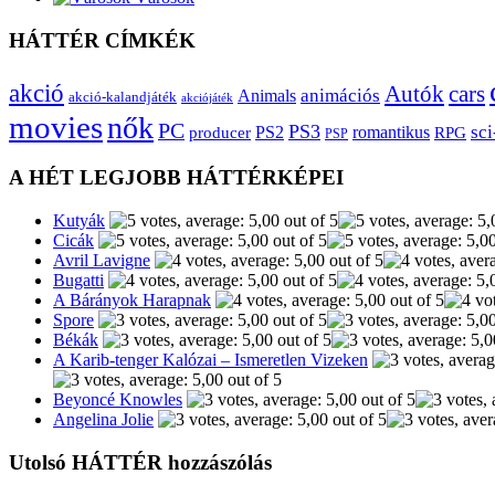
HÁTTÉR CÍMKÉK
akció
Autók
cars
animációs
Animals
akció-kalandjáték
akciójáték
movies
nők
PC
PS3
sci
producer
PS2
romantikus
RPG
PSP
A HÉT LEGJOBB HÁTTÉRKÉPEI
Kutyák
Cicák
Avril Lavigne
Bugatti
A Bárányok Harapnak
Spore
Békák
A Karib-tenger Kalózai – Ismeretlen Vizeken
Beyoncé Knowles
Angelina Jolie
Utolsó HÁTTÉR hozzászólás