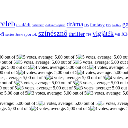
celeb
dráma
g
családi
fantasy
dalszerző
dalszövegíró
DS
FPS
férfiak
színésznő
vigjáték
thriller
-fi
X3
sportok
series
Wii
Sport
TPS