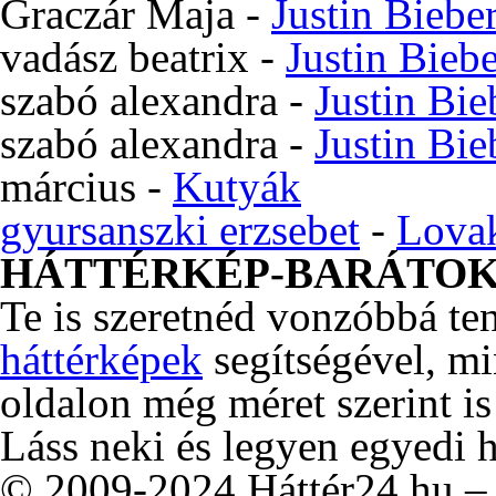
Graczár Maja
-
Justin Biebe
vadász beatrix
-
Justin Bieb
szabó alexandra
-
Justin Bie
szabó alexandra
-
Justin Bie
március
-
Kutyák
gyursanszki erzsebet
-
Lova
HÁTTÉRKÉP-BARÁTO
Te is szeretnéd vonzóbbá te
háttérképek
segítségével, m
oldalon még méret szerint is
Láss neki és legyen egyedi 
© 2009-2024 Háttér24.hu – 