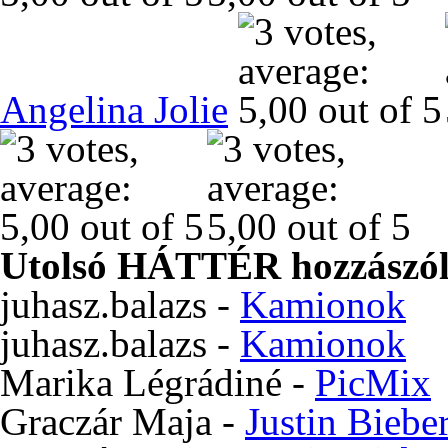
Angelina Jolie
Utolsó HÁTTÉR hozzászól
juhasz.balazs
-
Kamionok
juhasz.balazs
-
Kamionok
Marika Légrádiné
-
PicMix
Graczár Maja
-
Justin Biebe