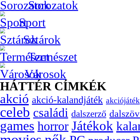
Sorozatok
Sport
Sztárok
Természet
Városok
HÁTTÉR CÍMKÉK
akció
akció-kalandjáték
akciójáték
celeb
családi
dalszöv
dalszerző
games
Játékok
kala
horror
movies
nők