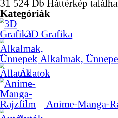
31 524 Db Háttérkép találha
Kategóriák
3D Grafika
Alkalmak, Ünnep
Állatok
Anime-Manga-Ra