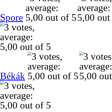
Spore
Békák