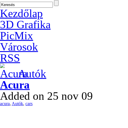
Kezdőlap
3D Grafika
PicMix
Városok
RSS
Autók
Acura
Added on 25 nov 09
acura
,
Autók
,
cars