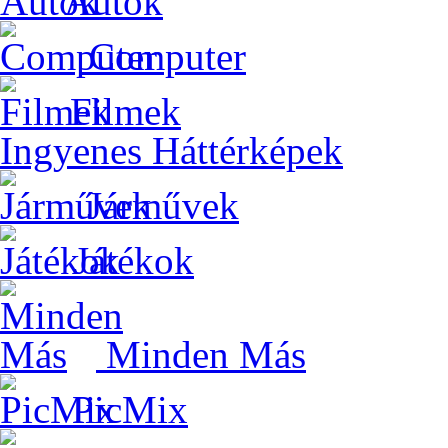
Autók
Computer
Filmek
Ingyenes Háttérképek
Járművek
Játékok
Minden Más
PicMix