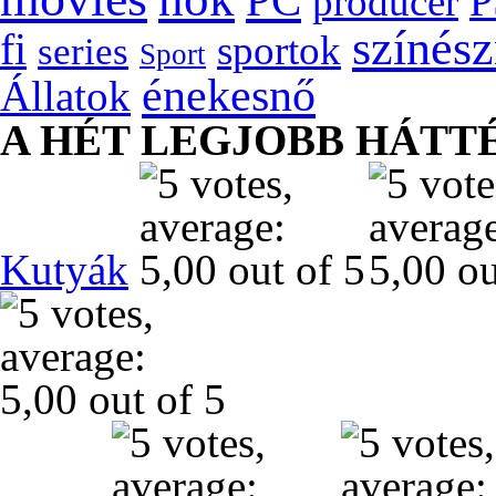
PC
P
producer
színés
fi
sportok
series
Sport
énekesnő
Állatok
A HÉT LEGJOBB HÁTT
Kutyák