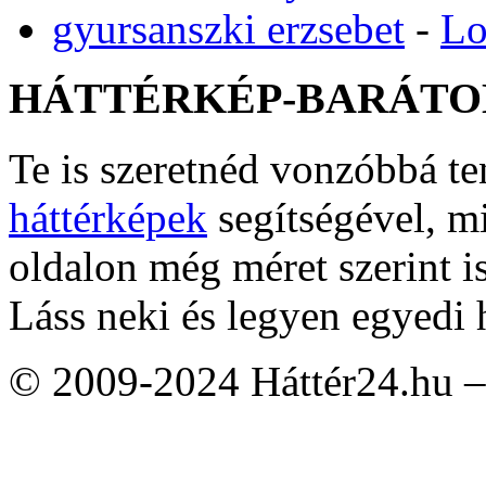
gyursanszki erzsebet
-
Lo
HÁTTÉRKÉP-BARÁTO
Te is szeretnéd vonzóbbá t
háttérképek
segítségével, m
oldalon még méret szerint i
Láss neki és legyen egyedi 
© 2009-2024 Háttér24.hu – 