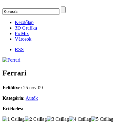
Kezdőlap
3D Grafika
PicMix
Városok
RSS
Ferrari
Feltöltve:
25 nov 09
Kategória:
Autók
Értékelés: