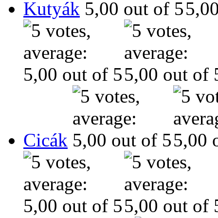
Kutyák
Cicák