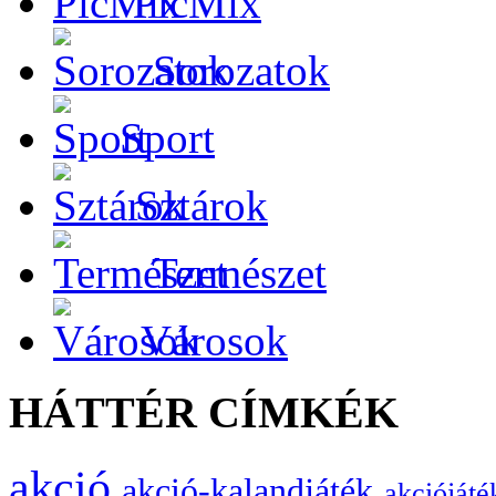
PicMix
Sorozatok
Sport
Sztárok
Természet
Városok
HÁTTÉR CÍMKÉK
akció
akció-kalandjáték
akciójáté