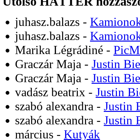
Utolsó HÁTTÉR hozzászó
juhasz.balazs
-
Kamiono
juhasz.balazs
-
Kamiono
Marika Légrádiné
-
PicM
Graczár Maja
-
Justin Bi
Graczár Maja
-
Justin Bi
vadász beatrix
-
Justin B
szabó alexandra
-
Justin 
szabó alexandra
-
Justin 
március
-
Kutyák