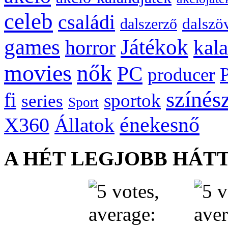
celeb
családi
dalszö
dalszerző
games
Játékok
kal
horror
movies
nők
PC
producer
színés
fi
sportok
series
Sport
énekesnő
X360
Állatok
A HÉT LEGJOBB HÁT