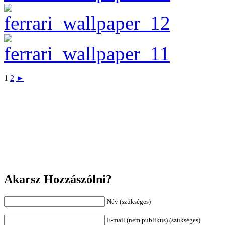
1
2
►
Akarsz Hozzászólni?
Név (szükséges)
E-mail (nem publikus) (szükséges)