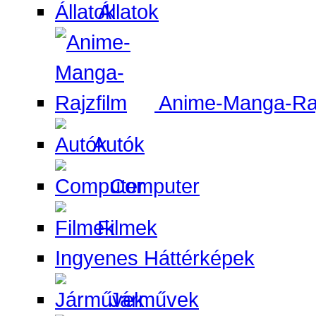
Állatok
Anime-Manga-Raj
Autók
Computer
Filmek
Ingyenes Háttérképek
Járművek