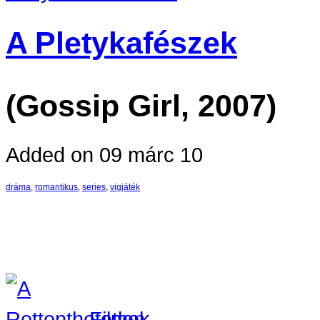
A Pletykafészek
(Gossip Girl, 2007)
Added on 09 márc 10
dráma
,
romantikus
,
series
,
vigjáték
Filmek