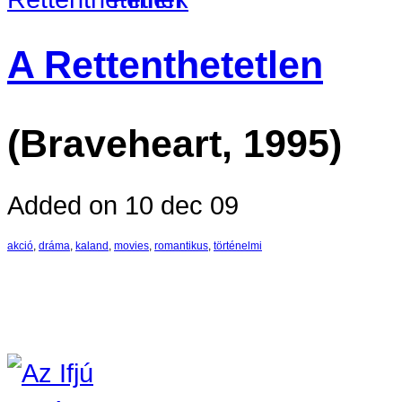
A Rettenthetetlen
(Braveheart, 1995)
Added on 10 dec 09
akció
,
dráma
,
kaland
,
movies
,
romantikus
,
történelmi