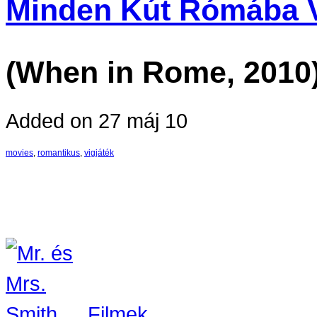
Minden Kút Rómába 
(When in Rome, 2010
Added on 27 máj 10
movies
,
romantikus
,
vigjáték
Filmek