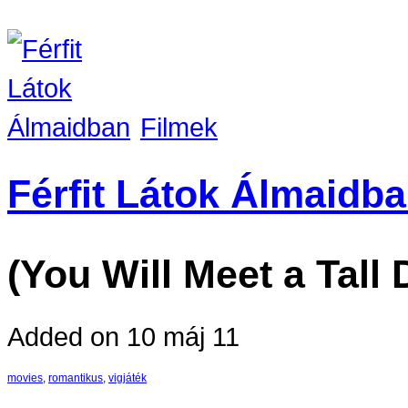
Filmek
Férfit Látok Álmaidb
(You Will Meet a Tall 
Added on 10 máj 11
movies
,
romantikus
,
vigjáték