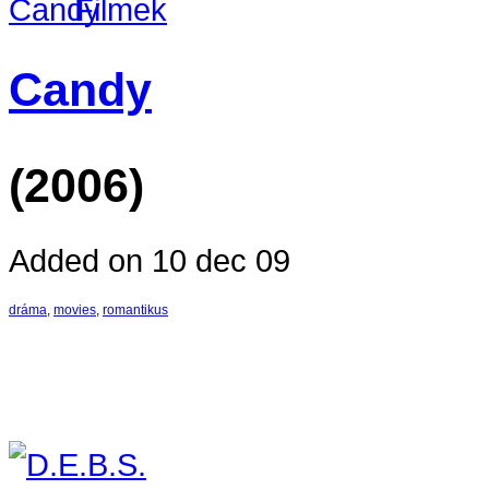
Filmek
Candy
(2006)
Added on 10 dec 09
dráma
,
movies
,
romantikus