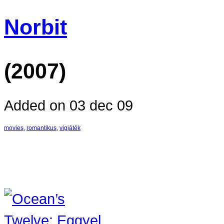
Norbit
(2007)
Added on 03 dec 09
movies
,
romantikus
,
vigjáték