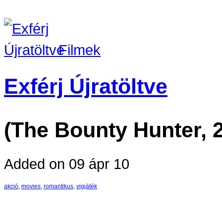
Filmek
Exférj Újratöltve
(The Bounty Hunter, 
Added on 09 ápr 10
akció
,
movies
,
romantikus
,
vigjáték