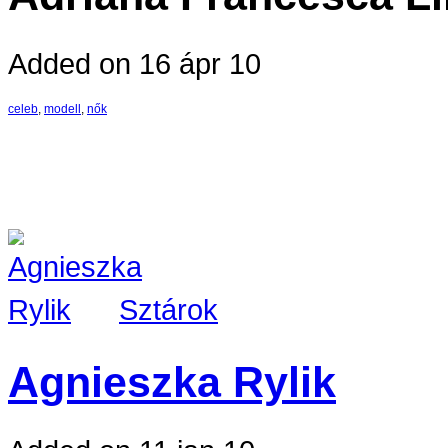
Added on 16 ápr 10
celeb
,
modell
,
nők
Sztárok
Agnieszka Rylik