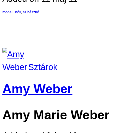
modell
,
nők
,
színésznő
Sztárok
Amy Weber
Amy Marie Weber