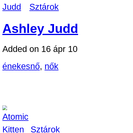
Sztárok
Ashley Judd
Added on 16 ápr 10
énekesnő
,
nők
Sztárok