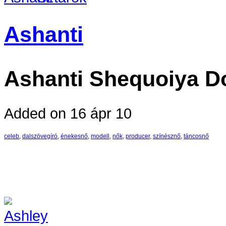
Ashanti
Ashanti Shequoiya D
Added on 16 ápr 10
celeb
,
dalszövegíró
,
énekesnő
,
modell
,
nők
,
producer
,
színésznő
,
táncosnő