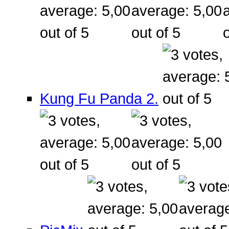
Kung Fu Panda 2.