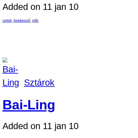
Added on 11 jan 10
celeb
,
énekesnő
,
nők
Sztárok
Bai-Ling
Added on 11 jan 10