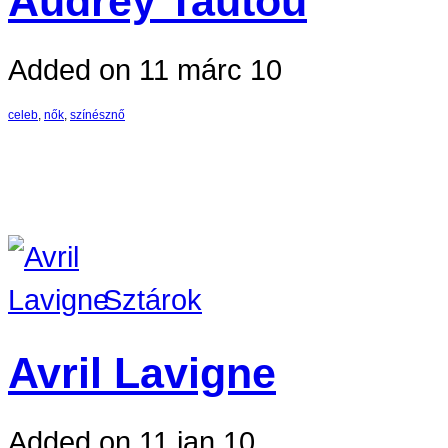
Audrey Tautou
Added on 11 márc 10
celeb
,
nők
,
színésznő
Sztárok
Avril Lavigne
Added on 11 jan 10