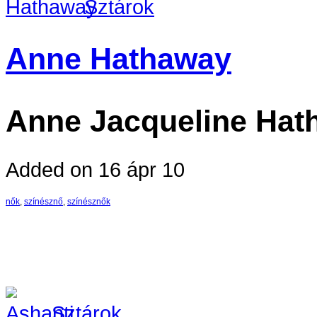
Sztárok
Anne Hathaway
Anne Jacqueline Hat
Added on 16 ápr 10
nők
,
színésznő
,
színésznők
Sztárok