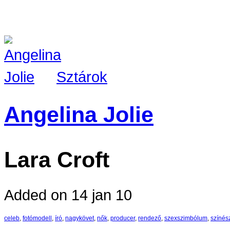
Sztárok
Angelina Jolie
Lara Croft
Added on 14 jan 10
celeb
,
fotómodell
,
író
,
nagykövet
,
nők
,
producer
,
rendező
,
szexszimbólum
,
színés