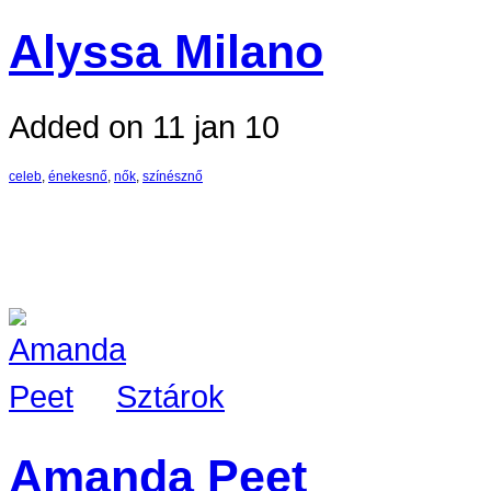
Alyssa Milano
Added on 11 jan 10
celeb
,
énekesnő
,
nők
,
színésznő
Sztárok
Amanda Peet