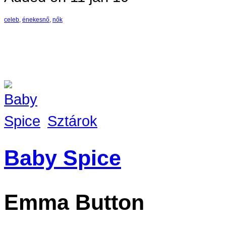
celeb
,
énekesnő
,
nők
Sztárok
Baby Spice
Emma Button