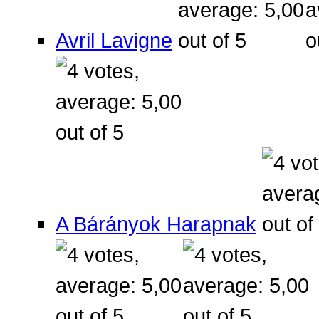
Avril Lavigne
A Bárányok Harapnak