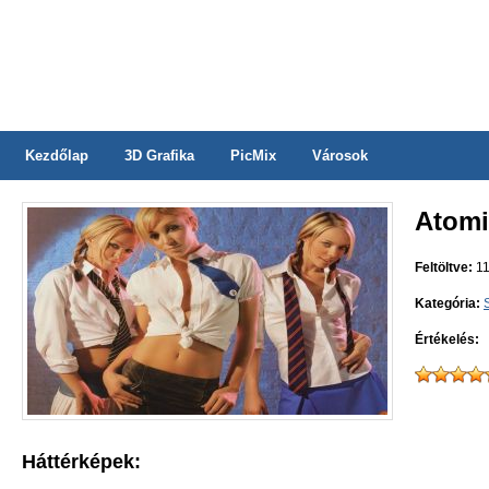
Kezdőlap
3D Grafika
PicMix
Városok
Atomi
Feltöltve:
11
Kategória:
Értékelés:
Háttérképek: