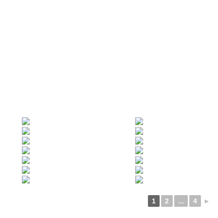
1
2
...
4
►