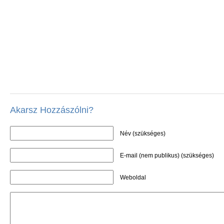
Akarsz Hozzászólni?
Név (szükséges)
E-mail (nem publikus) (szükséges)
Weboldal