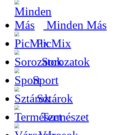
Minden Más
PicMix
Sorozatok
Sport
Sztárok
Természet