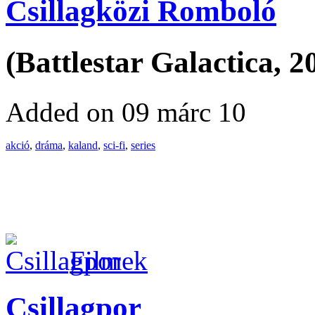
Csillagközi Romboló
(Battlestar Galactica, 2
Added on 09 márc 10
akció
,
dráma
,
kaland
,
sci-fi
,
series
Filmek
Csillagpor