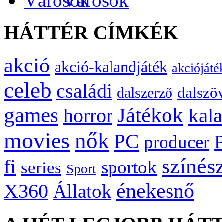
Városok
HÁTTÉR CÍMKÉK
akció
akció-kalandjáték
akciójáté
celeb
családi
dalszö
dalszerző
games
Játékok
kal
horror
movies
nők
PC
producer
színés
fi
sportok
series
Sport
énekesnő
X360
Állatok