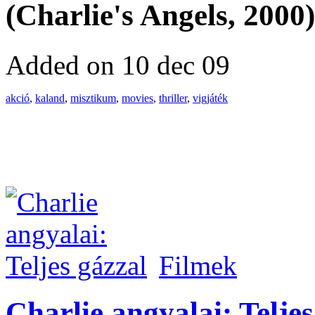
(Charlie's Angels, 2000)
Added on 10 dec 09
akció
,
kaland
,
misztikum
,
movies
,
thriller
,
vigjáték
Filmek
Charlie angyalai: Teljes