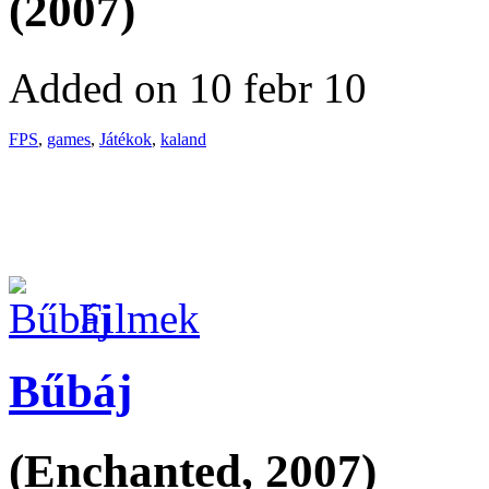
(2007)
Added on 10 febr 10
FPS
,
games
,
Játékok
,
kaland
Filmek
Bűbáj
(Enchanted, 2007)