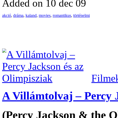
Added on 10 dec 09
akció
,
dráma
,
kaland
,
movies
,
romantikus
,
történelmi
Filme
A Villámtolvaj – Percy 
(Percy Jackson & the O