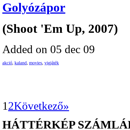
Golyózápor
(Shoot 'Em Up, 2007)
Added on 05 dec 09
akció
,
kaland
,
movies
,
vigjáték
1
2
Következő»
HÁTTÉRKÉP SZÁMLÁ