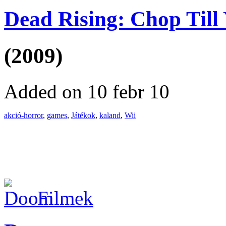
Dead Rising: Chop Till
(2009)
Added on 10 febr 10
akció-horror
,
games
,
Játékok
,
kaland
,
Wii
Filmek