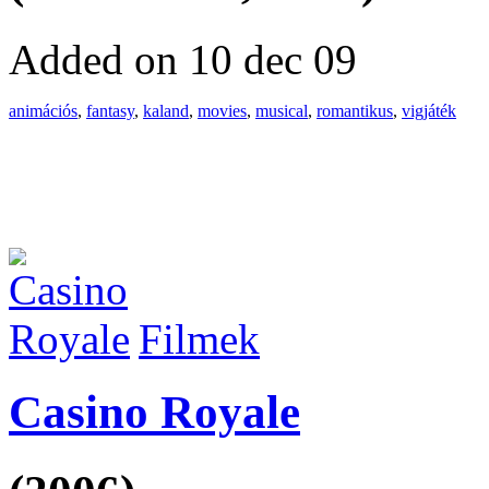
Added on 10 dec 09
animációs
,
fantasy
,
kaland
,
movies
,
musical
,
romantikus
,
vigjáték
Filmek
Casino Royale