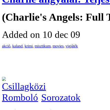
(Charlie's Angels: Full 
Added on 10 dec 09
akció
,
kaland
,
krimi
,
misztikum
,
movies
,
vigjáték
Sorozatok