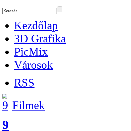
Kezdőlap
3D Grafika
PicMix
Városok
RSS
Filmek
9