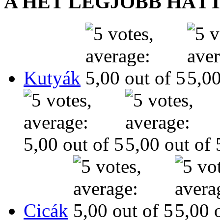
A HÉT LEGJOBB HÁT
Kutyák
Cicák