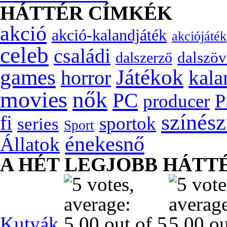
HÁTTÉR CÍMKÉK
akció
akció-kalandjáték
akciójáték
celeb
családi
dalszöv
dalszerző
games
Játékok
kala
horror
movies
nők
PC
P
producer
színés
fi
sportok
series
Sport
énekesnő
Állatok
A HÉT LEGJOBB HÁTT
Kutyák