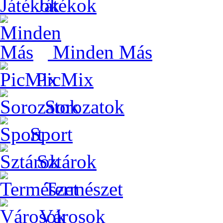
Játékok
Minden Más
PicMix
Sorozatok
Sport
Sztárok
Természet
Városok