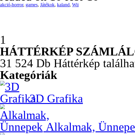
akció-horror
,
games
,
Játékok
,
kaland
,
Wii
1
HÁTTÉRKÉP SZÁMLÁ
31 524 Db Háttérkép találha
Kategóriák
3D Grafika
Alkalmak, Ünnep