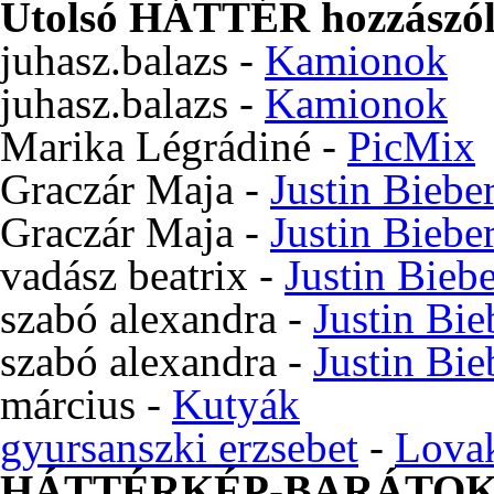
Utolsó HÁTTÉR hozzászól
juhasz.balazs
-
Kamionok
juhasz.balazs
-
Kamionok
Marika Légrádiné
-
PicMix
Graczár Maja
-
Justin Biebe
Graczár Maja
-
Justin Biebe
vadász beatrix
-
Justin Bieb
szabó alexandra
-
Justin Bie
szabó alexandra
-
Justin Bie
március
-
Kutyák
gyursanszki erzsebet
-
Lova
HÁTTÉRKÉP-BARÁTO