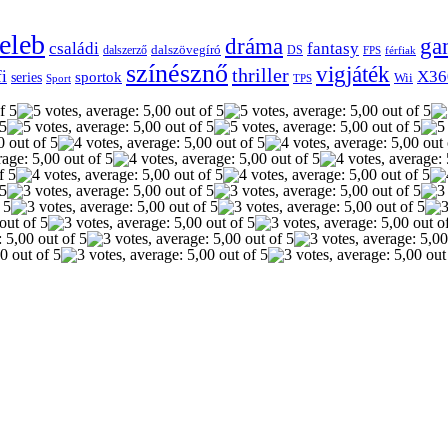
eleb
dráma
ga
családi
fantasy
dalszerző
dalszövegíró
DS
FPS
férfiak
színésznő
vigjáték
thriller
fi
X36
sportok
series
Wii
Sport
TPS