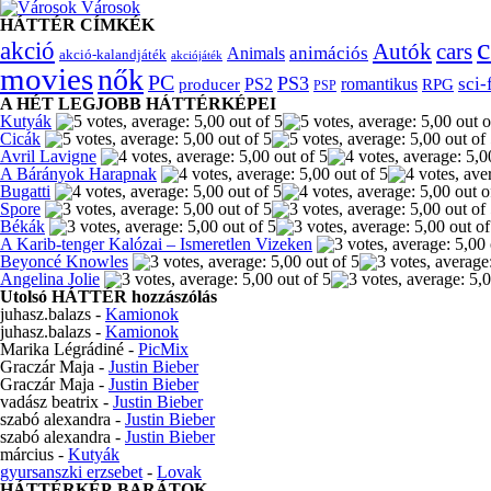
Városok
HÁTTÉR CÍMKÉK
c
akció
Autók
cars
animációs
Animals
akció-kalandjáték
akciójáték
movies
nők
PC
PS3
sci-
producer
PS2
romantikus
RPG
PSP
A HÉT LEGJOBB HÁTTÉRKÉPEI
Kutyák
Cicák
Avril Lavigne
A Bárányok Harapnak
Bugatti
Spore
Békák
A Karib-tenger Kalózai – Ismeretlen Vizeken
Beyoncé Knowles
Angelina Jolie
Utolsó HÁTTÉR hozzászólás
juhasz.balazs
-
Kamionok
juhasz.balazs
-
Kamionok
Marika Légrádiné
-
PicMix
Graczár Maja
-
Justin Bieber
Graczár Maja
-
Justin Bieber
vadász beatrix
-
Justin Bieber
szabó alexandra
-
Justin Bieber
szabó alexandra
-
Justin Bieber
március
-
Kutyák
gyursanszki erzsebet
-
Lovak
HÁTTÉRKÉP-BARÁTOK