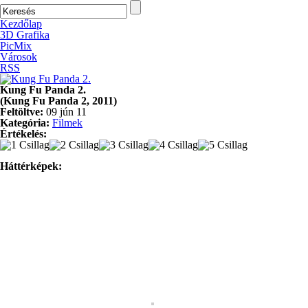
Kezdőlap
3D Grafika
PicMix
Városok
RSS
Kung Fu Panda 2.
(Kung Fu Panda 2, 2011)
Feltöltve:
09 jún 11
Kategória:
Filmek
Értékelés:
Háttérképek: