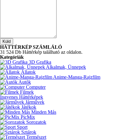
HÁTTÉRKÉP SZÁMLÁLÓ
31 524 Db Háttérkép található az oldalon.
Kategóriák
3D Grafika
Alkalmak, Ünnepek
Állatok
Anime-Manga-Rajzfilm
Autók
Computer
Filmek
Ingyenes Háttérképek
Járművek
Játékok
Minden Más
PicMix
Sorozatok
Sport
Sztárok
Természet