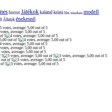
mes
Játékok
modell
kaland
krimi
horror
Mac
misztikum
énekesnő
0
Állatok