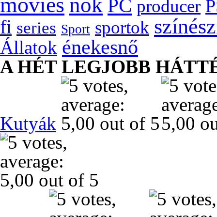
movies
nők
PC
P
producer
színés
fi
sportok
series
Sport
énekesnő
Állatok
A HÉT LEGJOBB HÁTT
Kutyák