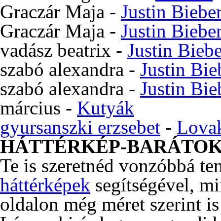
Graczár Maja
-
Justin Biebe
Graczár Maja
-
Justin Biebe
vadász beatrix
-
Justin Bieb
szabó alexandra
-
Justin Bie
szabó alexandra
-
Justin Bie
március
-
Kutyák
gyursanszki erzsebet
-
Lova
HÁTTÉRKÉP-BARÁTO
Te is szeretnéd vonzóbbá te
háttérképek
segítségével, m
oldalon még méret szerint is