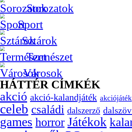
Sorozatok
Sport
Sztárok
Természet
Városok
HÁTTÉR CÍMKÉK
akció
akció-kalandjáték
akciójáték
celeb
családi
dalszöv
dalszerző
games
Játékok
kala
horror