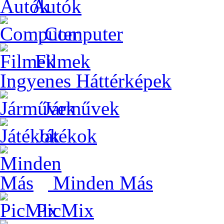
Autók
Computer
Filmek
Ingyenes Háttérképek
Járművek
Játékok
Minden Más
PicMix