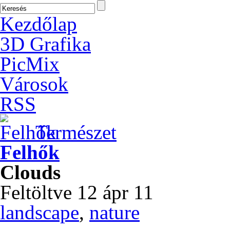
Kezdőlap
3D Grafika
PicMix
Városok
RSS
Természet
Felhők
Clouds
Feltöltve 12 ápr 11
landscape
,
nature