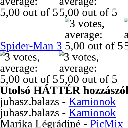
Spider-Man 3
Utolsó HÁTTÉR hozzászól
juhasz.balazs
-
Kamionok
juhasz.balazs
-
Kamionok
Marika Légrádiné
-
PicMix