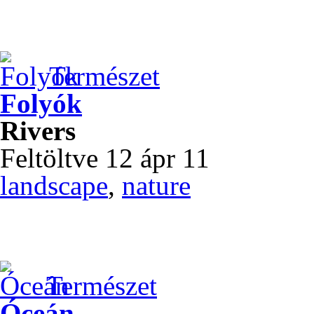
Természet
Folyók
Rivers
Feltöltve 12 ápr 11
landscape
,
nature
Természet
Óceán