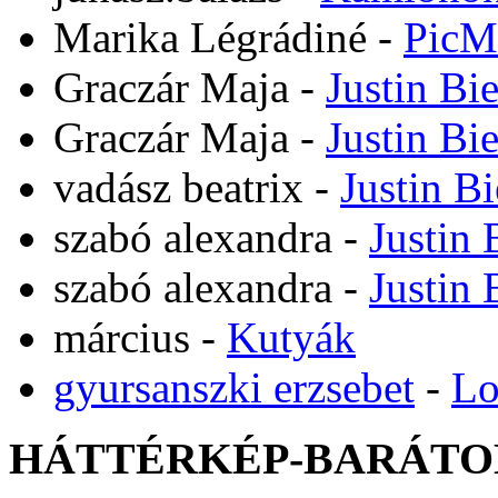
Marika Légrádiné
-
PicM
Graczár Maja
-
Justin Bi
Graczár Maja
-
Justin Bi
vadász beatrix
-
Justin B
szabó alexandra
-
Justin 
szabó alexandra
-
Justin 
március
-
Kutyák
gyursanszki erzsebet
-
Lo
HÁTTÉRKÉP-BARÁTO