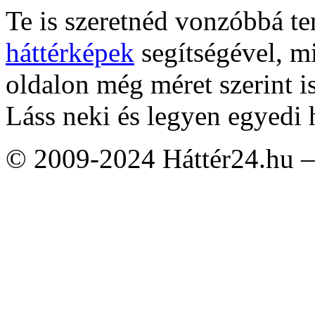
Te is szeretnéd vonzóbbá t
háttérképek
segítségével, m
oldalon még méret szerint i
Láss neki és legyen egyedi 
© 2009-2024 Háttér24.hu – 