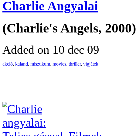
Charlie Angyalai
(Charlie's Angels, 2000)
Added on 10 dec 09
akció
,
kaland
,
misztikum
,
movies
,
thriller
,
vigjáték