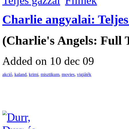
Filmek
Charlie angyalai: Teljes
(Charlie's Angels: Full 
Added on 10 dec 09
akció
,
kaland
,
krimi
,
misztikum
,
movies
,
vigjáték