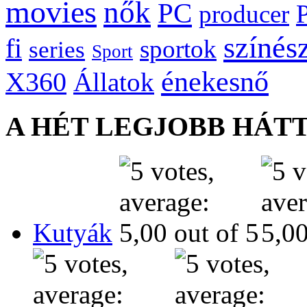
movies
nők
PC
producer
színés
fi
sportok
series
Sport
énekesnő
X360
Állatok
A HÉT LEGJOBB HÁT
Kutyák