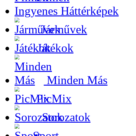
Ingyenes Háttérképek
Járművek
Játékok
Minden Más
PicMix
Sorozatok
Sport