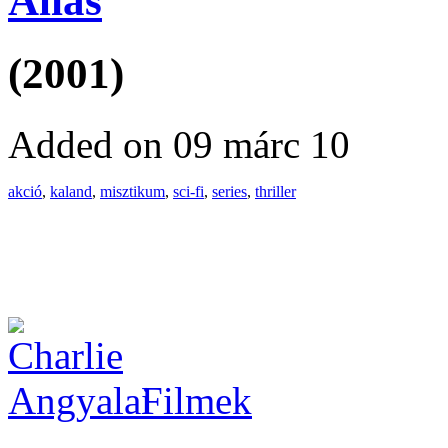
Alias
(2001)
Added on 09 márc 10
akció
,
kaland
,
misztikum
,
sci-fi
,
series
,
thriller
Filmek