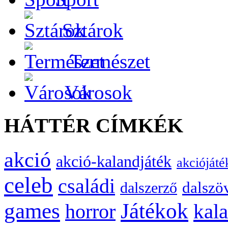
Sztárok
Természet
Városok
HÁTTÉR CÍMKÉK
akció
akció-kalandjáték
akciójáté
celeb
családi
dalszö
dalszerző
games
Játékok
kal
horror