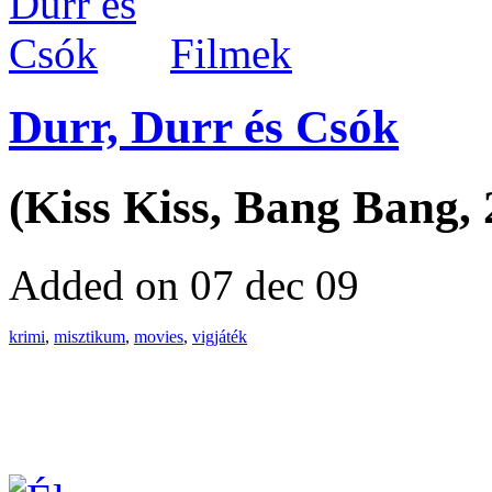
Filmek
Durr, Durr és Csók
(Kiss Kiss, Bang Bang, 
Added on 07 dec 09
krimi
,
misztikum
,
movies
,
vigjáték