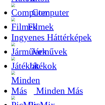
Computer
Filmek
Ingyenes Háttérképek
Járművek
Játékok
Minden Más
PicMix