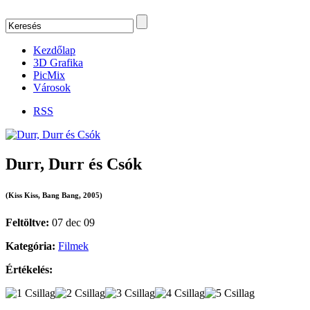
Kezdőlap
3D Grafika
PicMix
Városok
RSS
Durr, Durr és Csók
(Kiss Kiss, Bang Bang, 2005)
Feltöltve:
07 dec 09
Kategória:
Filmek
Értékelés: