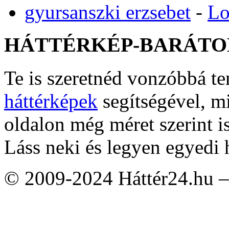
gyursanszki erzsebet
-
Lo
HÁTTÉRKÉP-BARÁTO
Te is szeretnéd vonzóbbá t
háttérképek
segítségével, m
oldalon még méret szerint i
Láss neki és legyen egyedi 
© 2009-2024 Háttér24.hu – 