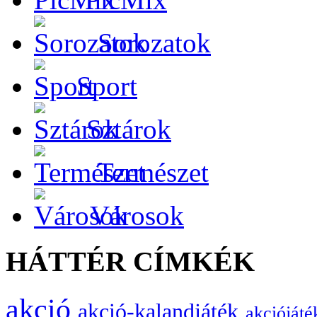
Sorozatok
Sport
Sztárok
Természet
Városok
HÁTTÉR CÍMKÉK
akció
akció-kalandjáték
akciójáté