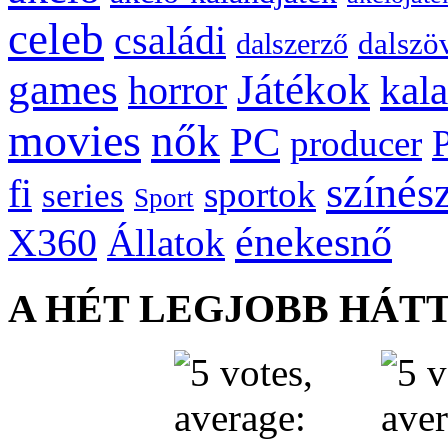
celeb
családi
dalszö
dalszerző
games
Játékok
kal
horror
movies
nők
PC
producer
színés
fi
sportok
series
Sport
énekesnő
X360
Állatok
A HÉT LEGJOBB HÁT