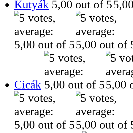
Kutyák
Cicák