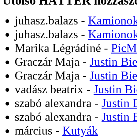
Utolsó HÁTTÉR hozzászó
juhasz.balazs
-
Kamiono
juhasz.balazs
-
Kamiono
Marika Légrádiné
-
PicM
Graczár Maja
-
Justin Bi
Graczár Maja
-
Justin Bi
vadász beatrix
-
Justin B
szabó alexandra
-
Justin 
szabó alexandra
-
Justin 
március
-
Kutyák