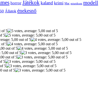
ames
Játékok
modell
kaland
krimi
horror
Mac
misztikum
énekesnő
60
Állatok