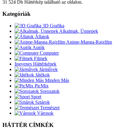
31 524 Db Háttérkép található az oldalon.
Kategóriák
3D Grafika
Alkalmak, Ünnepek
Állatok
Anime-Manga-Rajzfilm
Autók
Computer
Filmek
Ingyenes Háttérképek
Járművek
Játékok
Minden Más
PicMix
Sorozatok
Sport
Sztárok
Természet
Városok
HÁTTÉR CÍMKÉK