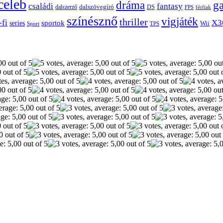
celeb
dráma
g
családi
fantasy
dalszerző
dalszövegíró
DS
FPS
férfiak
színésznő
vigjáték
thriller
-fi
X3
sportok
series
Wii
Sport
TPS