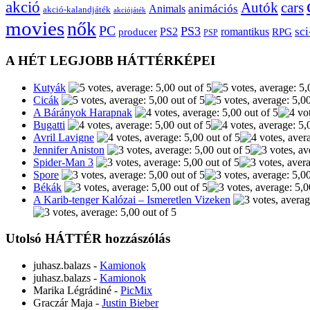
akció
Autók
cars
animációs
Animals
akció-kalandjáték
akciójáték
movies
nők
PC
PS3
sci
producer
PS2
romantikus
RPG
PSP
A HÉT LEGJOBB HÁTTÉRKÉPEI
Kutyák
Cicák
A Bárányok Harapnak
Bugatti
Avril Lavigne
Jennifer Aniston
Spider-Man 3
Spore
Békák
A Karib-tenger Kalózai – Ismeretlen Vizeken
Utolsó HÁTTÉR hozzászólás
juhasz.balazs
-
Kamionok
juhasz.balazs
-
Kamionok
Marika Légrádiné
-
PicMix
Graczár Maja
-
Justin Bieber