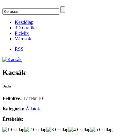
Kezdőlap
3D Grafika
PicMix
Városok
RSS
Kacsák
Ducks
Feltöltve:
17 febr 10
Kategória:
Állatok
Értékelés: