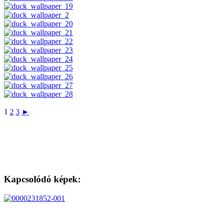
1
2
3
►
Kapcsolódó képek: