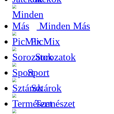
Minden Más
PicMix
Sorozatok
Sport
Sztárok
Természet