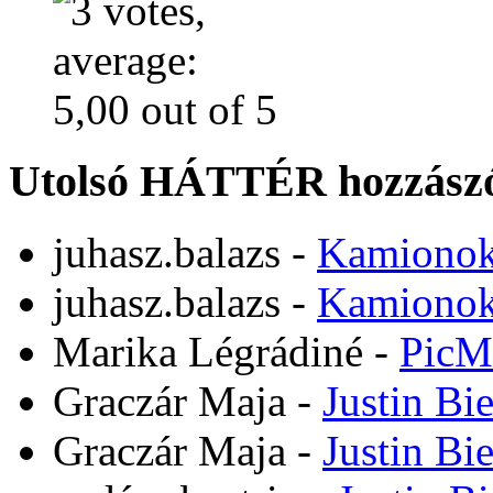
Utolsó HÁTTÉR hozzászó
juhasz.balazs
-
Kamiono
juhasz.balazs
-
Kamiono
Marika Légrádiné
-
PicM
Graczár Maja
-
Justin Bi
Graczár Maja
-
Justin Bi