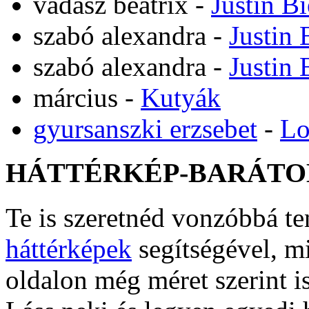
vadász beatrix
-
Justin B
szabó alexandra
-
Justin 
szabó alexandra
-
Justin 
március
-
Kutyák
gyursanszki erzsebet
-
Lo
HÁTTÉRKÉP-BARÁTO
Te is szeretnéd vonzóbbá t
háttérképek
segítségével, m
oldalon még méret szerint i