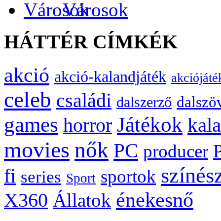
Városok
HÁTTÉR CÍMKÉK
akció
akció-kalandjáték
akciójáté
celeb
családi
dalszö
dalszerző
games
Játékok
kal
horror
movies
nők
PC
producer
színés
fi
sportok
series
Sport
énekesnő
X360
Állatok