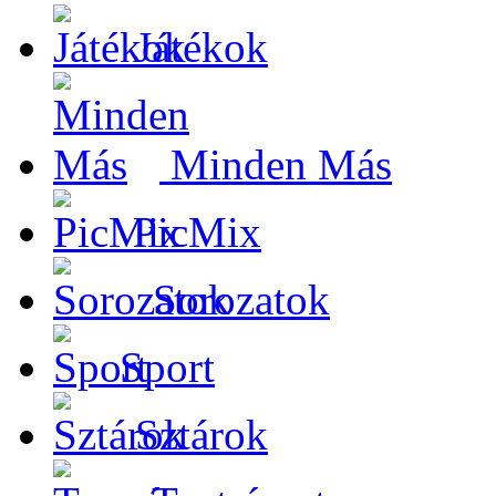
Játékok
Minden Más
PicMix
Sorozatok
Sport
Sztárok