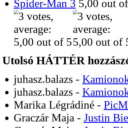
Spider-Man 3
Utolsó HÁTTÉR hozzászó
juhasz.balazs
-
Kamiono
juhasz.balazs
-
Kamiono
Marika Légrádiné
-
PicM
Graczár Maja
-
Justin Bi