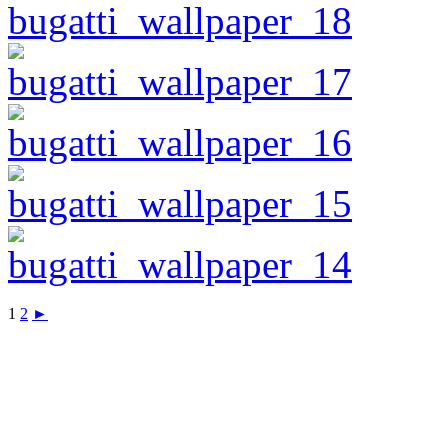
1
2
►