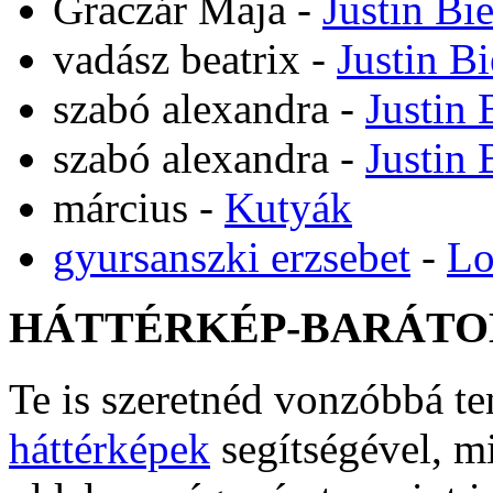
Graczár Maja
-
Justin Bi
vadász beatrix
-
Justin B
szabó alexandra
-
Justin 
szabó alexandra
-
Justin 
március
-
Kutyák
gyursanszki erzsebet
-
Lo
HÁTTÉRKÉP-BARÁTO
Te is szeretnéd vonzóbbá t
háttérképek
segítségével, m