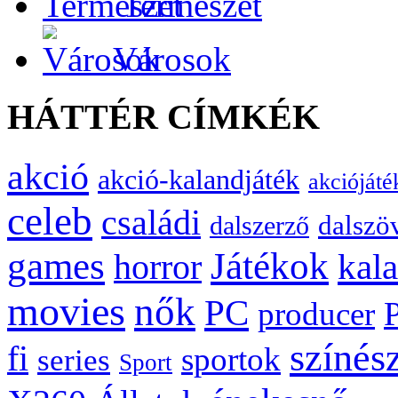
Természet
Városok
HÁTTÉR CÍMKÉK
akció
akció-kalandjáték
akciójáté
celeb
családi
dalszö
dalszerző
games
Játékok
kal
horror
movies
nők
PC
producer
színés
fi
sportok
series
Sport