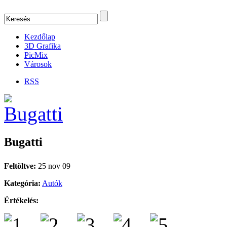
Kezdőlap
3D Grafika
PicMix
Városok
RSS
Bugatti
Feltöltve:
25 nov 09
Kategória:
Autók
Értékelés: