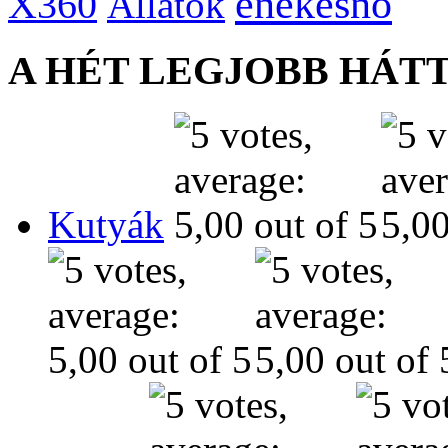
énekesnő
X360
Állatok
A HÉT LEGJOBB HÁT
Kutyák