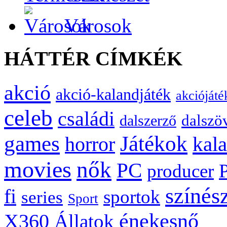
Városok
HÁTTÉR CÍMKÉK
akció
akció-kalandjáték
akciójáté
celeb
családi
dalszö
dalszerző
games
Játékok
kal
horror
movies
nők
PC
producer
színés
fi
sportok
series
Sport
énekesnő
X360
Állatok