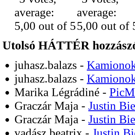
Utolsó HÁTTÉR hozzászó
juhasz.balazs
-
Kamiono
juhasz.balazs
-
Kamiono
Marika Légrádiné
-
PicM
Graczár Maja
-
Justin Bi
Graczár Maja
-
Justin Bi
vadász beatrix
-
Justin B