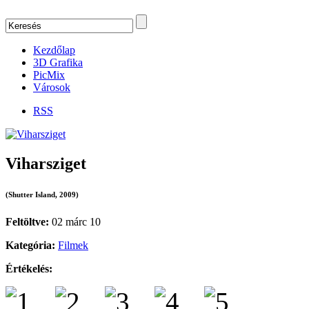
Kezdőlap
3D Grafika
PicMix
Városok
RSS
Viharsziget
(Shutter Island, 2009)
Feltöltve:
02 márc 10
Kategória:
Filmek
Értékelés: