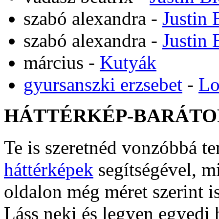
szabó alexandra
-
Justin 
szabó alexandra
-
Justin 
március
-
Kutyák
gyursanszki erzsebet
-
Lo
HÁTTÉRKÉP-BARÁTO
Te is szeretnéd vonzóbbá t
háttérképek
segítségével, m
oldalon még méret szerint i
Láss neki és legyen egyedi 