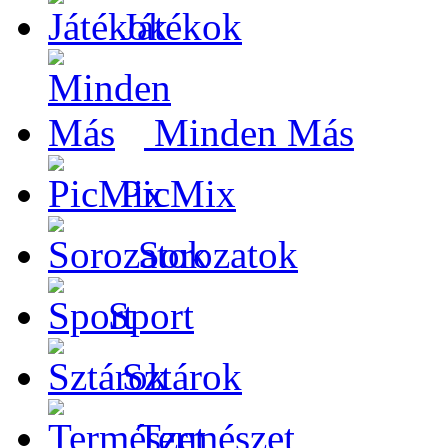
Játékok
Minden Más
PicMix
Sorozatok
Sport
Sztárok
Természet