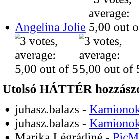
Angelina Jolie
Utolsó HÁTTÉR hozzászó
juhasz.balazs
-
Kamiono
juhasz.balazs
-
Kamiono
Marika Légrádiné
-
PicM