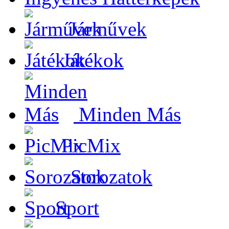
Járművek
Játékok
Minden Más
PicMix
Sorozatok
Sport