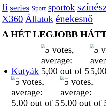
színés
fi
sportok
series
Sport
énekesnő
X360
Állatok
A HÉT LEGJOBB HÁT
Kutyák