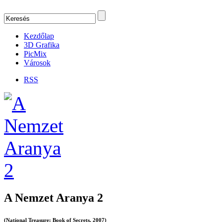
Kezdőlap
3D Grafika
PicMix
Városok
RSS
A Nemzet Aranya 2
(National Treasure: Book of Secrets, 2007)