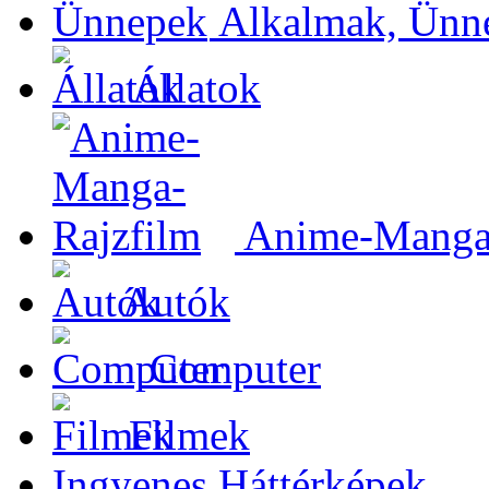
Alkalmak, Ünn
Állatok
Anime-Manga-
Autók
Computer
Filmek
Ingyenes Háttérképek