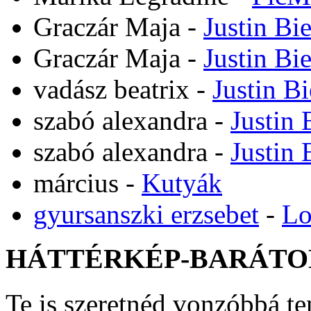
Graczár Maja
-
Justin Bi
Graczár Maja
-
Justin Bi
vadász beatrix
-
Justin B
szabó alexandra
-
Justin 
szabó alexandra
-
Justin 
március
-
Kutyák
gyursanszki erzsebet
-
Lo
HÁTTÉRKÉP-BARÁTO
Te is szeretnéd vonzóbbá t