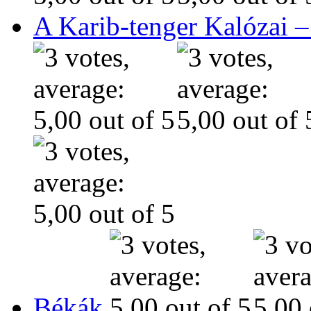
A Karib-tenger Kalózai –
Békák