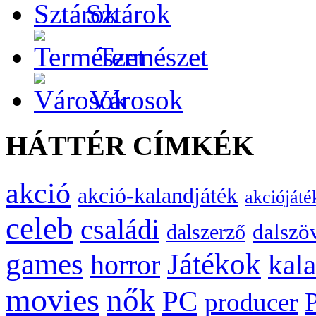
Sztárok
Természet
Városok
HÁTTÉR CÍMKÉK
akció
akció-kalandjáték
akciójáté
celeb
családi
dalszö
dalszerző
games
Játékok
kal
horror
movies
nők
PC
producer