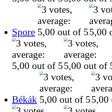
Spore
Békák