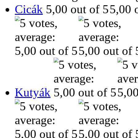
Cicák
Kutyák