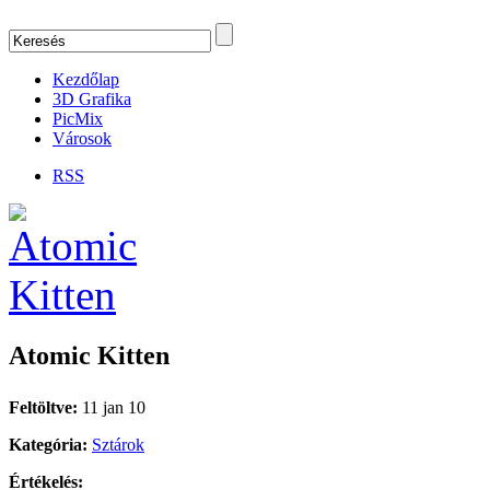
Kezdőlap
3D Grafika
PicMix
Városok
RSS
Atomic Kitten
Feltöltve:
11 jan 10
Kategória:
Sztárok
Értékelés: