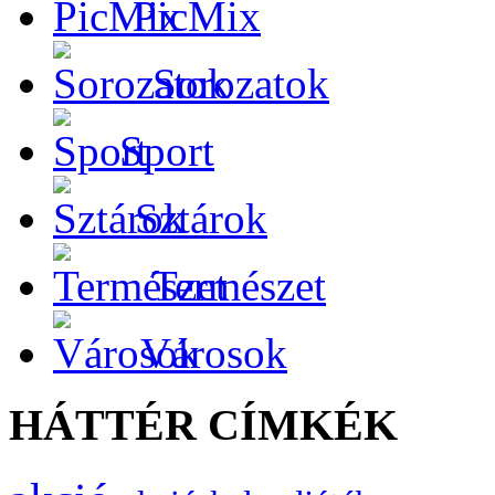
PicMix
Sorozatok
Sport
Sztárok
Természet
Városok
HÁTTÉR CÍMKÉK