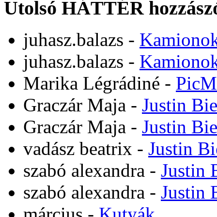
Utolsó HÁTTÉR hozzászó
juhasz.balazs
-
Kamiono
juhasz.balazs
-
Kamiono
Marika Légrádiné
-
PicM
Graczár Maja
-
Justin Bi
Graczár Maja
-
Justin Bi
vadász beatrix
-
Justin B
szabó alexandra
-
Justin 
szabó alexandra
-
Justin 
március
-
Kutyák