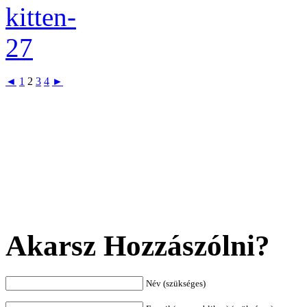
◄
1
2
3
4
►
Akarsz Hozzászólni?
Név (szükséges)