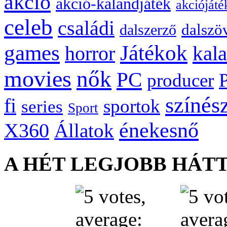
akció
akció-kalandjáték
akciójáté
celeb
családi
dalszö
dalszerző
games
Játékok
kal
horror
movies
nők
PC
producer
színés
fi
sportok
series
Sport
énekesnő
X360
Állatok
A HÉT LEGJOBB HÁT