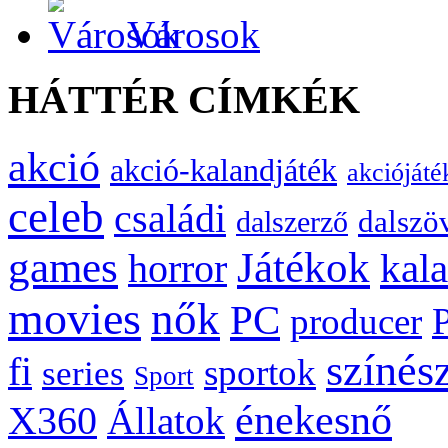
Városok
HÁTTÉR CÍMKÉK
akció
akció-kalandjáték
akciójáté
celeb
családi
dalszö
dalszerző
games
Játékok
kal
horror
movies
nők
PC
producer
színés
fi
sportok
series
Sport
énekesnő
X360
Állatok