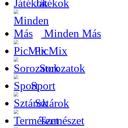
Játékok
Minden Más
PicMix
Sorozatok
Sport
Sztárok
Természet