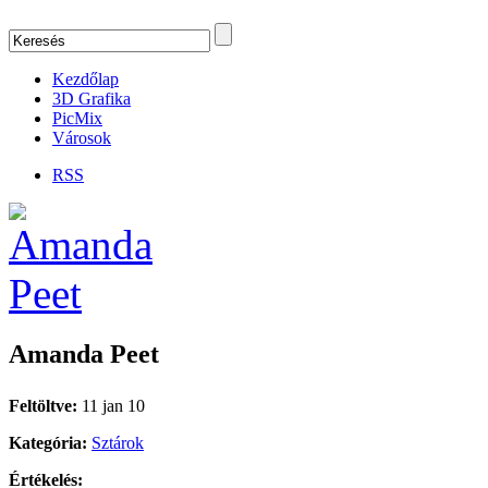
Kezdőlap
3D Grafika
PicMix
Városok
RSS
Amanda Peet
Feltöltve:
11 jan 10
Kategória:
Sztárok
Értékelés: