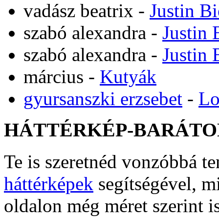
vadász beatrix
-
Justin B
szabó alexandra
-
Justin 
szabó alexandra
-
Justin 
március
-
Kutyák
gyursanszki erzsebet
-
Lo
HÁTTÉRKÉP-BARÁTO
Te is szeretnéd vonzóbbá t
háttérképek
segítségével, m
oldalon még méret szerint i