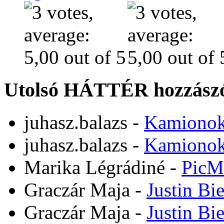
Utolsó HÁTTÉR hozzászó
juhasz.balazs
-
Kamiono
juhasz.balazs
-
Kamiono
Marika Légrádiné
-
PicM
Graczár Maja
-
Justin Bi
Graczár Maja
-
Justin Bi