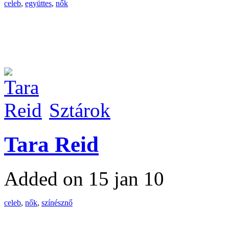
celeb
,
együttes
,
nők
Sztárok
Tara Reid
Added on 15 jan 10
celeb
,
nők
,
színésznő