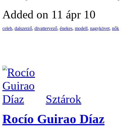
Added on 11 ápr 10
celeb
,
dalszerző
,
divattervező
,
énekes
,
modell
,
nagykövet
,
nők
Sztárok
Rocío Guirao Díaz