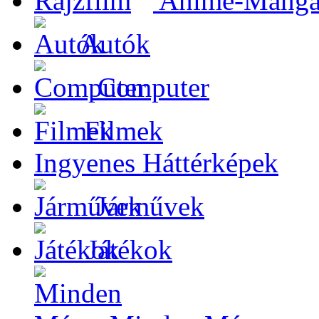
Anime-Manga-
Autók
Computer
Filmek
Ingyenes Háttérképek
Járművek
Játékok