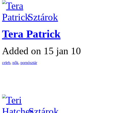
Sztárok
Tera Patrick
Added on 15 jan 10
celeb
,
nők
,
pornósztár
Sztárok