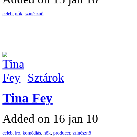
celeb
,
nők
,
színésznő
Sztárok
Tina Fey
Added on 16 jan 10
celeb
,
író
,
komédiás
,
nők
,
producer
,
színésznő