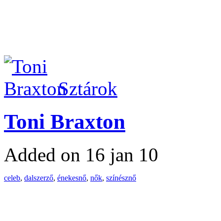
Sztárok
Toni Braxton
Added on 16 jan 10
celeb
,
dalszerző
,
énekesnő
,
nők
,
színésznő