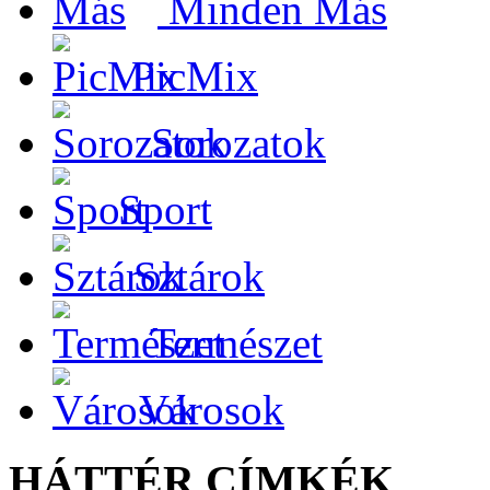
Minden Más
PicMix
Sorozatok
Sport
Sztárok
Természet
Városok
HÁTTÉR CÍMKÉK