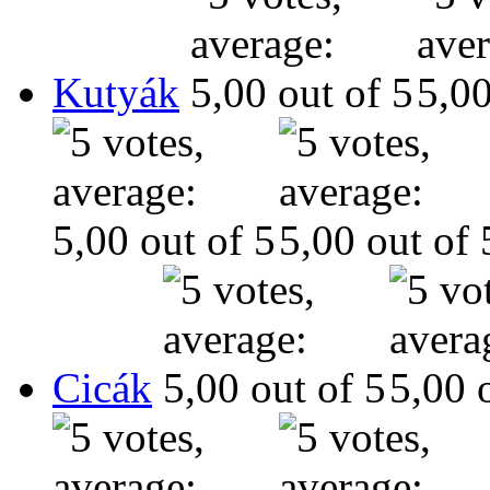
Kutyák
Cicák