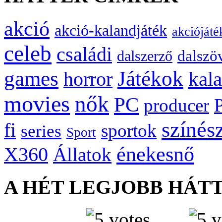
akció
akció-kalandjáték
akciójáté
celeb
családi
dalszö
dalszerző
games
Játékok
kal
horror
movies
nők
PC
producer
színés
fi
sportok
series
Sport
énekesnő
X360
Állatok
A HÉT LEGJOBB HÁT