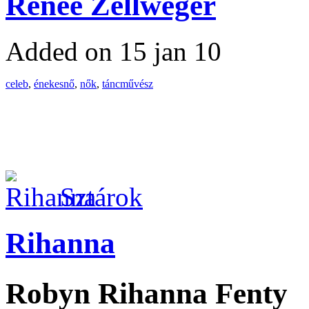
Renée Zellweger
Added on 15 jan 10
celeb
,
énekesnő
,
nők
,
táncművész
Sztárok
Rihanna
Robyn Rihanna Fenty