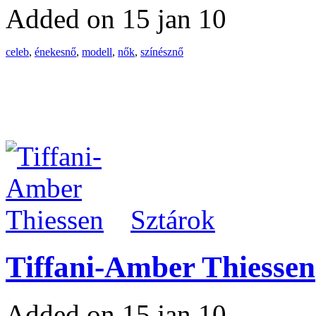
Added on 15 jan 10
celeb
,
énekesnő
,
modell
,
nők
,
színésznő
Sztárok
Tiffani-Amber Thiessen
Added on 15 jan 10