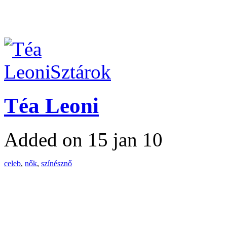
Sztárok
Téa Leoni
Added on 15 jan 10
celeb
,
nők
,
színésznő