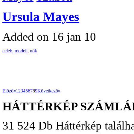
Ursula Mayes
Added on 16 jan 10
celeb
,
modell
,
nők
Előző«
1
2
3
4
5
6
7
8
9
Következő»
HÁTTÉRKÉP SZÁMLÁ
31 524 Db Háttérkép találha