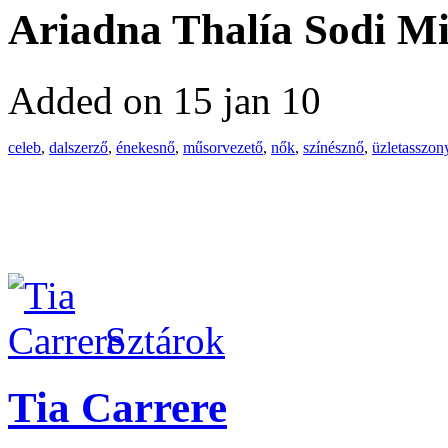
Ariadna Thalía Sodi M
Added on 15 jan 10
celeb
,
dalszerző
,
énekesnő
,
műsorvezető
,
nők
,
színésznő
,
üzletasszon
Sztárok
Tia Carrere