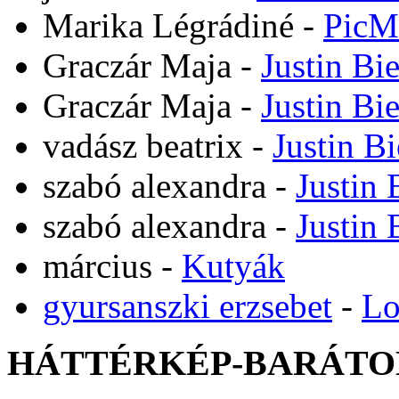
Marika Légrádiné
-
PicM
Graczár Maja
-
Justin Bi
Graczár Maja
-
Justin Bi
vadász beatrix
-
Justin B
szabó alexandra
-
Justin 
szabó alexandra
-
Justin 
március
-
Kutyák
gyursanszki erzsebet
-
Lo
HÁTTÉRKÉP-BARÁTO