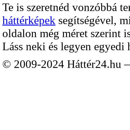
Te is szeretnéd vonzóbbá t
háttérképek
segítségével, m
oldalon még méret szerint i
Láss neki és legyen egyedi 
© 2009-2024 Háttér24.hu – 