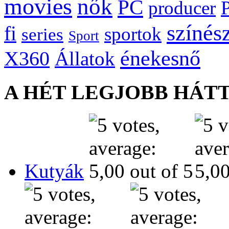
movies
nők
PC
producer
színés
fi
sportok
series
Sport
énekesnő
X360
Állatok
A HÉT LEGJOBB HÁT
Kutyák