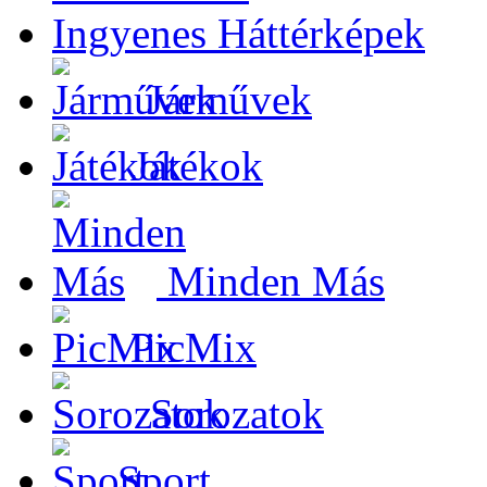
Ingyenes Háttérképek
Járművek
Játékok
Minden Más
PicMix
Sorozatok
Sport