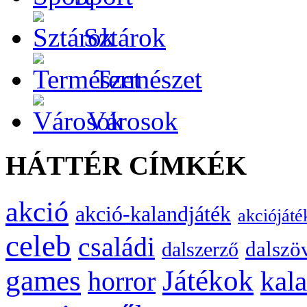
Sztárok
Természet
Városok
HÁTTÉR CÍMKÉK
akció
akció-kalandjáték
akciójáté
celeb
családi
dalszö
dalszerző
games
Játékok
kal
horror