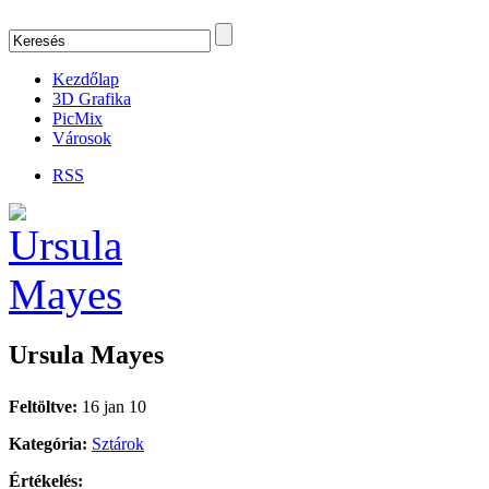
Kezdőlap
3D Grafika
PicMix
Városok
RSS
Ursula Mayes
Feltöltve:
16 jan 10
Kategória:
Sztárok
Értékelés: