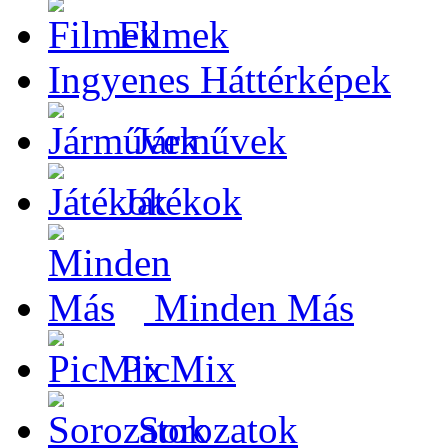
Filmek
Ingyenes Háttérképek
Járművek
Játékok
Minden Más
PicMix
Sorozatok