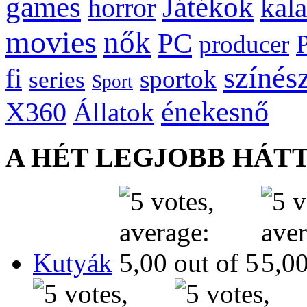
games
Játékok
kal
horror
movies
nők
PC
producer
színés
fi
sportok
series
Sport
énekesnő
X360
Állatok
A HÉT LEGJOBB HÁT
Kutyák