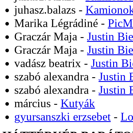
juhasz.balazs
-
Kamiono
Marika Légrádiné
-
PicM
Graczár Maja
-
Justin Bi
Graczár Maja
-
Justin Bi
vadász beatrix
-
Justin B
szabó alexandra
-
Justin 
szabó alexandra
-
Justin 
március
-
Kutyák
gyursanszki erzsebet
-
Lo