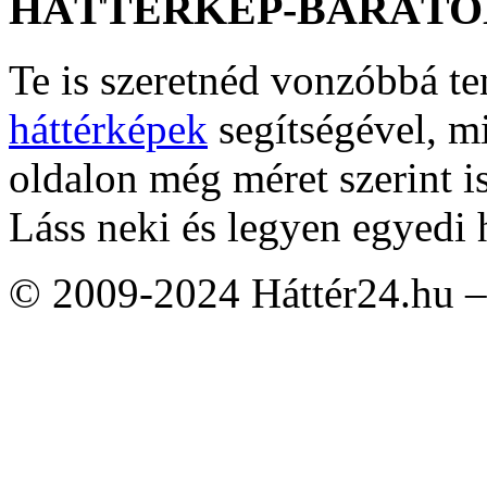
HÁTTÉRKÉP-BARÁTO
Te is szeretnéd vonzóbbá t
háttérképek
segítségével, m
oldalon még méret szerint i
Láss neki és legyen egyedi 
© 2009-2024 Háttér24.hu – 