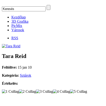
Kezdőlap
3D Grafika
PicMix
Városok
RSS
Tara Reid
Feltöltve:
15 jan 10
Kategória:
Sztárok
Értékelés: