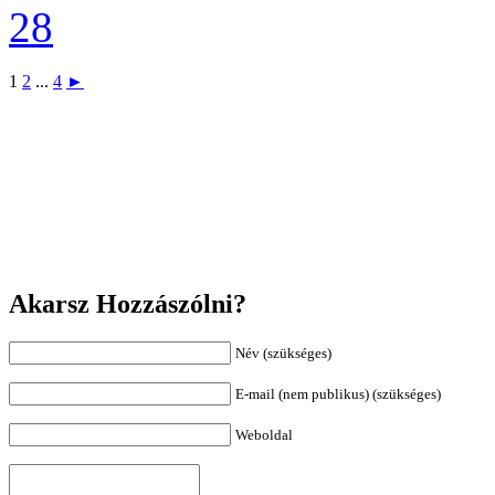
1
2
...
4
►
Akarsz Hozzászólni?
Név (szükséges)
E-mail (nem publikus) (szükséges)
Weboldal