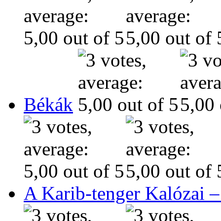
Békák
A Karib-tenger Kalózai –