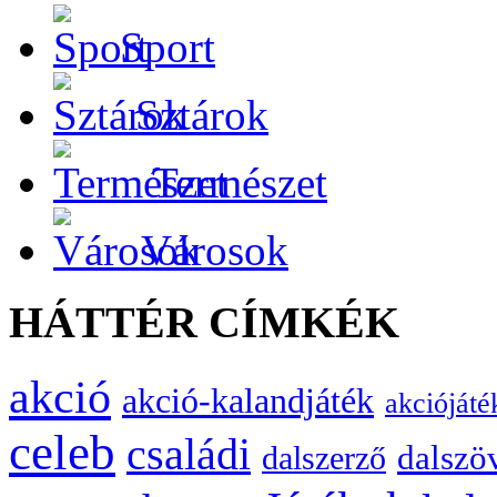
Sport
Sztárok
Természet
Városok
HÁTTÉR CÍMKÉK
akció
akció-kalandjáték
akciójáté
celeb
családi
dalszö
dalszerző