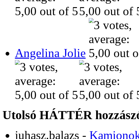
Angelina Jolie
Utolsó HÁTTÉR hozzászó
juhasz.balazs
-
Kamiono