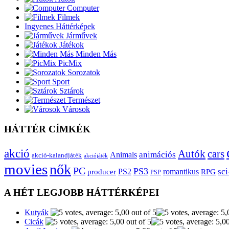
Computer
Filmek
Ingyenes Háttérképek
Járművek
Játékok
Minden Más
PicMix
Sorozatok
Sport
Sztárok
Természet
Városok
HÁTTÉR CÍMKÉK
akció
Autók
cars
animációs
Animals
akció-kalandjáték
akciójáték
movies
nők
PC
PS3
sci
producer
PS2
romantikus
RPG
PSP
A HÉT LEGJOBB HÁTTÉRKÉPEI
Kutyák
Cicák