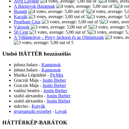
Avril Lavigne
A Bárányok Harapnak
Bugatti
Kacsák
Penélope Cruz
Városok
50 Cent
A Villámtolvaj – Percy Jackson és az Olimpisziak
Utolsó HÁTTÉR hozzászólás
juhasz.balazs
-
Kamionok
juhasz.balazs
-
Kamionok
Marika Légrádiné
-
PicMix
Graczár Maja
-
Justin Bieber
Graczár Maja
-
Justin Bieber
vadász beatrix
-
Justin Bieber
szabó alexandra
-
Justin Bieber
szabó alexandra
-
Justin Bieber
március
-
Kutyák
gyursanszki erzsebet
-
Lovak
HÁTTÉRKÉP-BARÁTOK