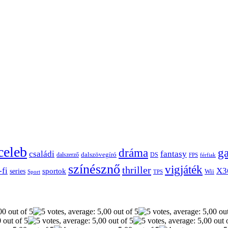
celeb
dráma
g
családi
fantasy
dalszerző
dalszövegíró
DS
FPS
férfiak
színésznő
vigjáték
thriller
-fi
X3
sportok
series
Wii
Sport
TPS