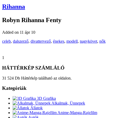
Rihanna
Robyn Rihanna Fenty
Added on 11 ápr 10
celeb
,
dalszerző
,
divattervező
,
énekes
,
modell
,
nagykövet
,
nők
1
HÁTTÉRKÉP SZÁMLÁLÓ
31 524 Db Háttérkép található az oldalon.
Kategóriák
3D Grafika
Alkalmak, Ünnepek
Állatok
Anime-Manga-Rajzfilm
Autók