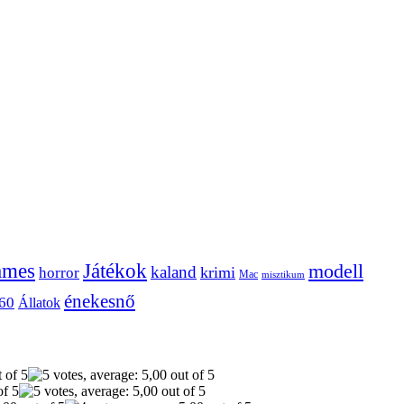
ames
Játékok
modell
kaland
krimi
horror
Mac
misztikum
énekesnő
60
Állatok