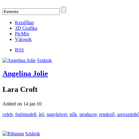
Kezdőlap
3D Grafika
PicMix
Városok
RSS
Sztárok
Angelina Jolie
Lara Croft
Added on 14 jan 10
celeb
,
fotómodell
,
író
,
nagykövet
,
nők
,
producer
,
rendező
,
szexszimb
Sztárok