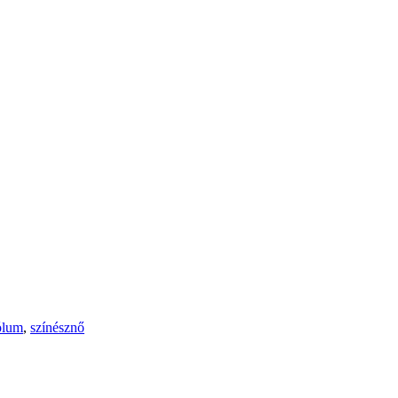
ólum
,
színésznő