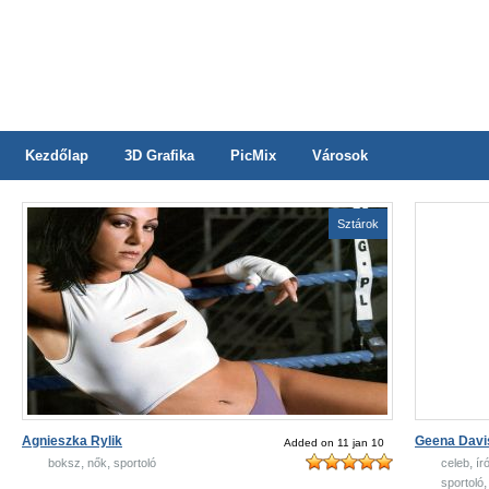
Kezdőlap
3D Grafika
PicMix
Városok
Sztárok
Agnieszka Rylik
Geena Davi
Added on 11 jan 10
,
,
,
boksz
nők
sportoló
celeb
ír
sportoló