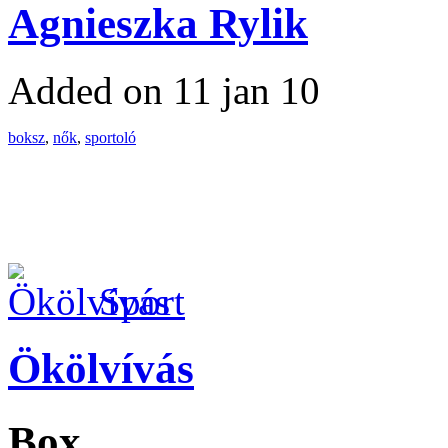
Agnieszka Rylik
Added on 11 jan 10
boksz
,
nők
,
sportoló
Sport
Ökölvívás
Box