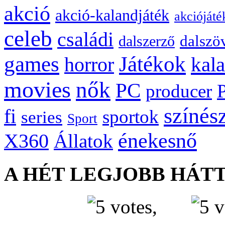
akció
akció-kalandjáték
akciójáté
celeb
családi
dalszö
dalszerző
games
Játékok
kal
horror
movies
nők
PC
producer
színés
fi
sportok
series
Sport
énekesnő
X360
Állatok
A HÉT LEGJOBB HÁT