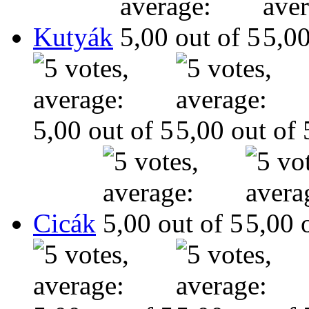
Kutyák
Cicák