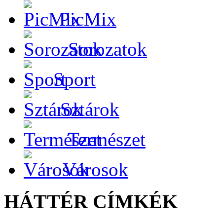
PicMix
Sorozatok
Sport
Sztárok
Természet
Városok
HÁTTÉR CÍMKÉK