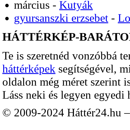
március
-
Kutyák
gyursanszki erzsebet
-
Lo
HÁTTÉRKÉP-BARÁTO
Te is szeretnéd vonzóbbá t
háttérképek
segítségével, m
oldalon még méret szerint i
Láss neki és legyen egyedi 
© 2009-2024 Háttér24.hu – 