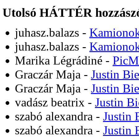
Utolsó HÁTTÉR hozzászó
juhasz.balazs
-
Kamiono
juhasz.balazs
-
Kamiono
Marika Légrádiné
-
PicM
Graczár Maja
-
Justin Bi
Graczár Maja
-
Justin Bi
vadász beatrix
-
Justin B
szabó alexandra
-
Justin 
szabó alexandra
-
Justin 