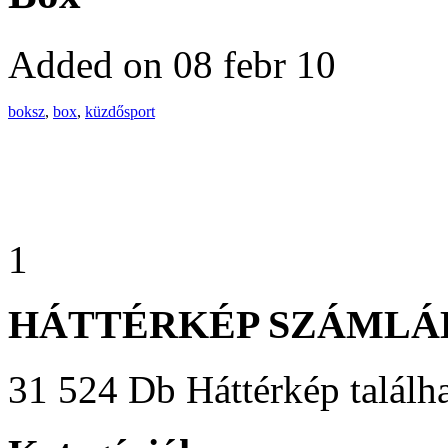
Added on 08 febr 10
boksz
,
box
,
küzdősport
1
HÁTTÉRKÉP SZÁMLÁ
31 524 Db Háttérkép találha