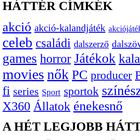
HÁTTÉR CÍMKÉK
akció
akció-kalandjáték
akciójáté
celeb
családi
dalszö
dalszerző
games
Játékok
kal
horror
movies
nők
PC
producer
színés
fi
sportok
series
Sport
énekesnő
X360
Állatok
A HÉT LEGJOBB HÁT