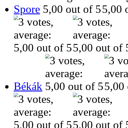
Spore
Békák