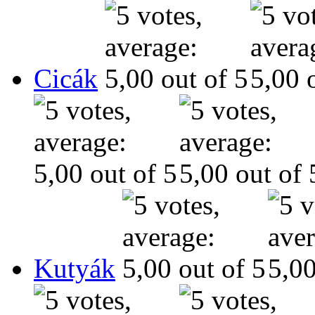
Cicák
Kutyák