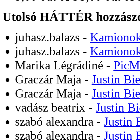
Utolsó HÁTTÉR hozzászó
juhasz.balazs
-
Kamiono
juhasz.balazs
-
Kamiono
Marika Légrádiné
-
PicM
Graczár Maja
-
Justin Bi
Graczár Maja
-
Justin Bi
vadász beatrix
-
Justin B
szabó alexandra
-
Justin 
szabó alexandra
-
Justin 