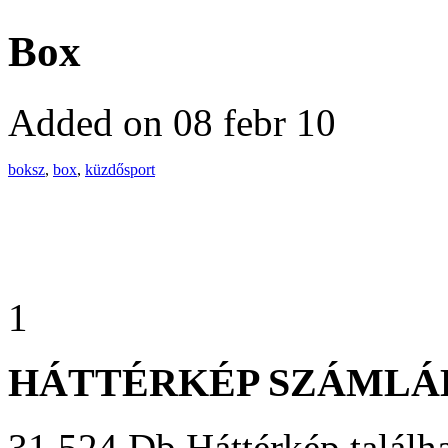
Box
Added on 08 febr 10
boksz
,
box
,
küzdősport
1
HÁTTÉRKÉP SZÁMLÁ
31 524 Db Háttérkép találha