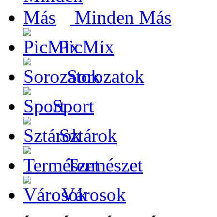
Minden Más
PicMix
Sorozatok
Sport
Sztárok
Természet
Városok