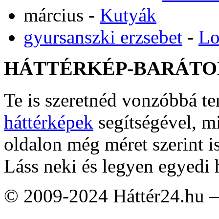
március
-
Kutyák
gyursanszki erzsebet
-
Lo
HÁTTÉRKÉP-BARÁTO
Te is szeretnéd vonzóbbá t
háttérképek
segítségével, m
oldalon még méret szerint i
Láss neki és legyen egyedi 
© 2009-2024 Háttér24.hu – 