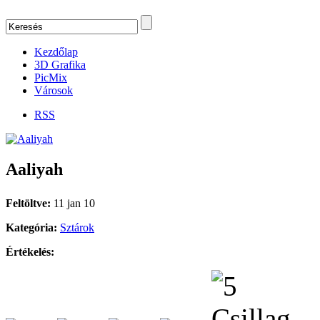
Kezdőlap
3D Grafika
PicMix
Városok
RSS
Aaliyah
Feltöltve:
11 jan 10
Kategória:
Sztárok
Értékelés: