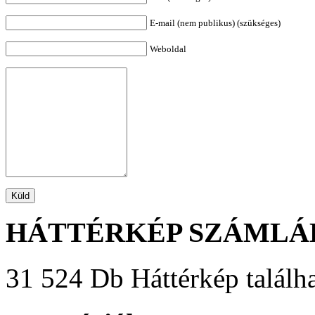
E-mail (nem publikus) (szükséges)
Weboldal
HÁTTÉRKÉP SZÁMLÁ
31 524 Db Háttérkép találha