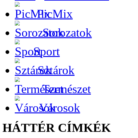
PicMix
Sorozatok
Sport
Sztárok
Természet
Városok
HÁTTÉR CÍMKÉK