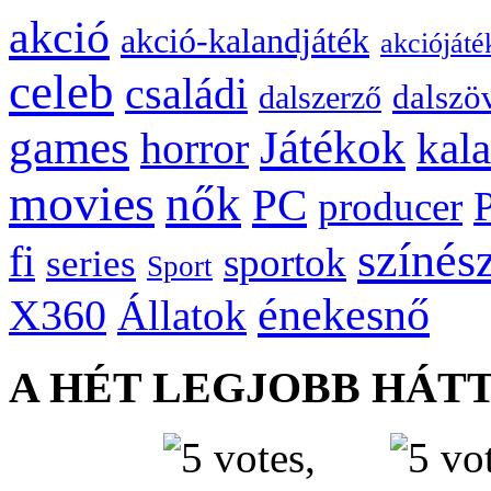
akció
akció-kalandjáték
akciójáté
celeb
családi
dalszö
dalszerző
games
Játékok
kal
horror
movies
nők
PC
producer
színés
fi
sportok
series
Sport
énekesnő
X360
Állatok
A HÉT LEGJOBB HÁT