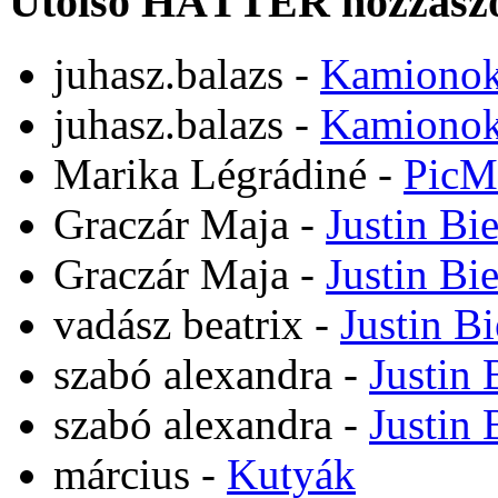
Utolsó HÁTTÉR hozzászó
juhasz.balazs
-
Kamiono
juhasz.balazs
-
Kamiono
Marika Légrádiné
-
PicM
Graczár Maja
-
Justin Bi
Graczár Maja
-
Justin Bi
vadász beatrix
-
Justin B
szabó alexandra
-
Justin 
szabó alexandra
-
Justin 
március
-
Kutyák