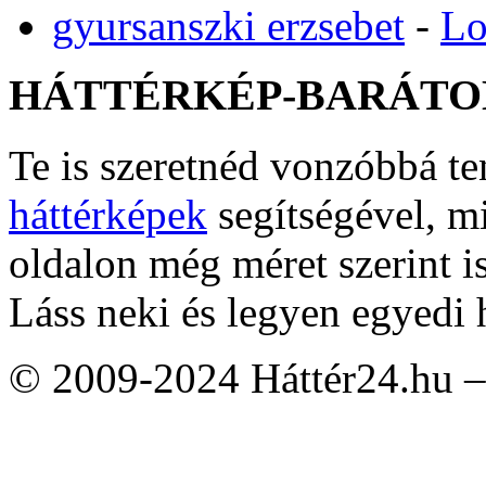
gyursanszki erzsebet
-
Lo
HÁTTÉRKÉP-BARÁTO
Te is szeretnéd vonzóbbá t
háttérképek
segítségével, m
oldalon még méret szerint i
Láss neki és legyen egyedi 
© 2009-2024 Háttér24.hu – 