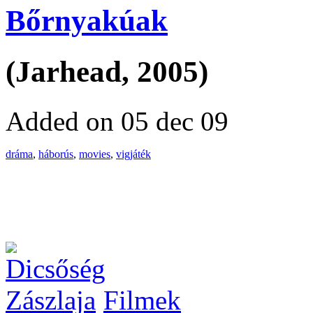
Bőrnyakúak
(Jarhead, 2005)
Added on 05 dec 09
dráma
,
háborús
,
movies
,
vigjáték
Filmek