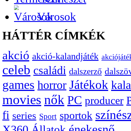
Városok
HÁTTÉR CÍMKÉK
akció
akció-kalandjáték
akciójáté
celeb
családi
dalszö
dalszerző
games
Játékok
kal
horror
movies
nők
PC
producer
színés
fi
sportok
series
Sport
énekesnő
X360
Állatok