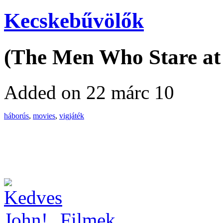
Kecskebűvölők
(The Men Who Stare at 
Added on 22 márc 10
háborús
,
movies
,
vigjáték
Filmek