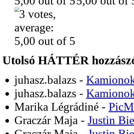
Utolsó HÁTTÉR hozzászó
juhasz.balazs
-
Kamiono
juhasz.balazs
-
Kamiono
Marika Légrádiné
-
PicM
Graczár Maja
-
Justin Bi
Graczár Maja
-
Justin Bi