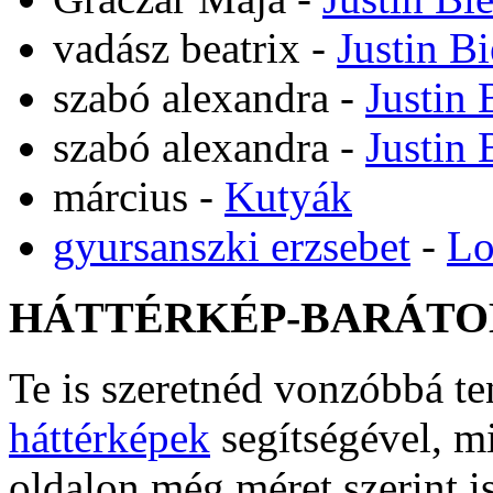
vadász beatrix
-
Justin B
szabó alexandra
-
Justin 
szabó alexandra
-
Justin 
március
-
Kutyák
gyursanszki erzsebet
-
Lo
HÁTTÉRKÉP-BARÁTO
Te is szeretnéd vonzóbbá t
háttérképek
segítségével, m
oldalon még méret szerint i