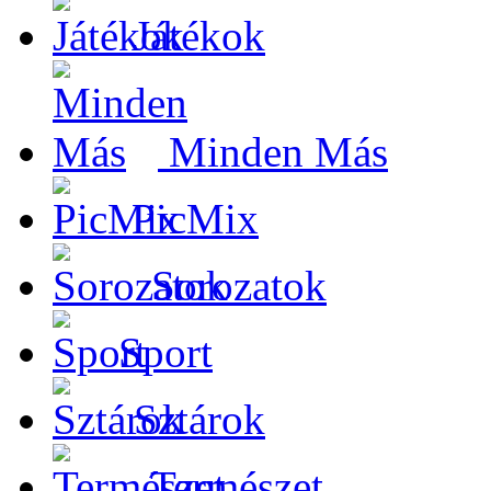
Játékok
Minden Más
PicMix
Sorozatok
Sport
Sztárok
Természet