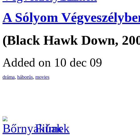
A Sólyom Végveszélybe
(Black Hawk Down, 20
Added on 10 dec 09
dráma
,
háborús
,
movies
Filmek