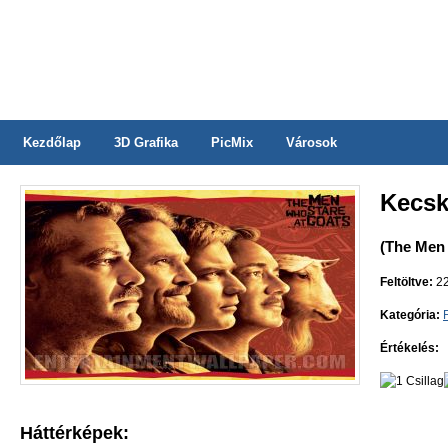
Kezdőlap
3D Grafika
PicMix
Városok
Kecsk
(The Men 
Feltöltve:
22
Kategória:
Értékelés:
Háttérképek: