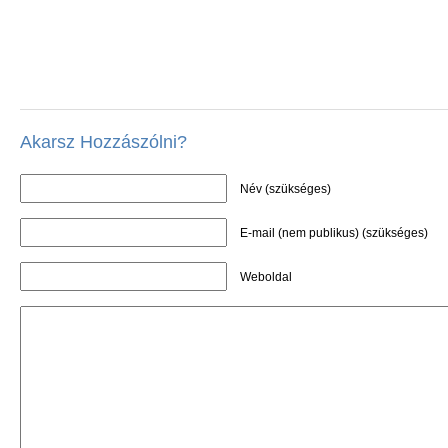
Akarsz Hozzászólni?
Név (szükséges)
E-mail (nem publikus) (szükséges)
Weboldal