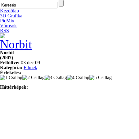
Kezdőlap
3D Grafika
PicMix
Városok
RSS
Norbit
(2007)
Feltöltve:
03 dec 09
Kategória:
Filmek
Értékelés:
Háttérképek: