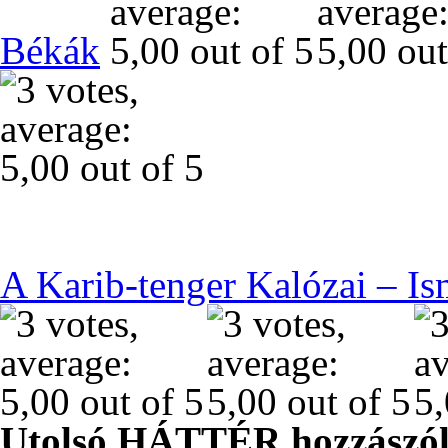
Békák
A Karib-tenger Kalózai – Is
Utolsó HÁTTÉR hozzászól