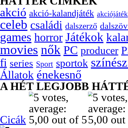
HÁTTÉR CÍMKÉK
akció
akció-kalandjáték
akciójáték
celeb
családi
dalszöv
dalszerző
games
Játékok
kala
horror
movies
nők
PC
P
producer
színés
fi
sportok
series
Sport
énekesnő
Állatok
A HÉT LEGJOBB HÁTT
Cicák