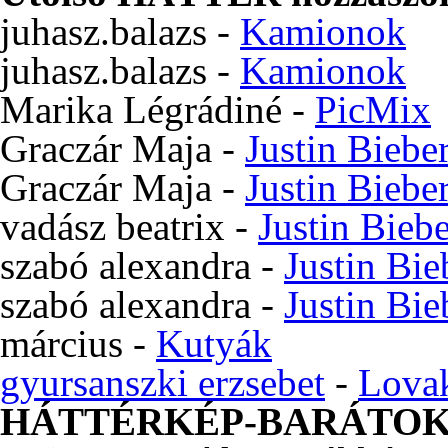
juhasz.balazs
-
Kamionok
juhasz.balazs
-
Kamionok
Marika Légrádiné
-
PicMix
Graczár Maja
-
Justin Biebe
Graczár Maja
-
Justin Biebe
vadász beatrix
-
Justin Bieb
szabó alexandra
-
Justin Bie
szabó alexandra
-
Justin Bie
március
-
Kutyák
gyursanszki erzsebet
-
Lova
HÁTTÉRKÉP-BARÁTO