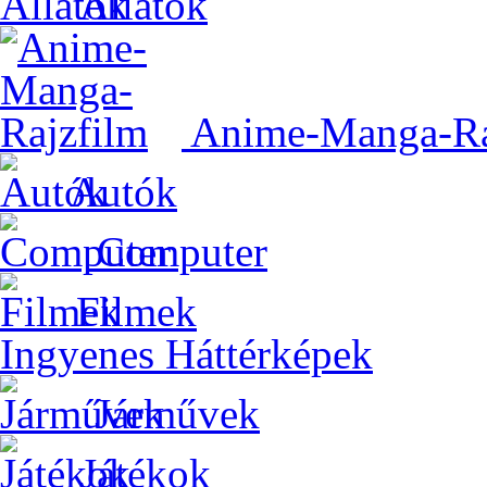
Állatok
Anime-Manga-Ra
Autók
Computer
Filmek
Ingyenes Háttérképek
Járművek
Játékok