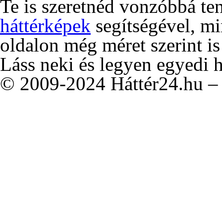
Te is szeretnéd vonzóbbá te
háttérképek
segítségével, m
oldalon még méret szerint is
Láss neki és legyen egyedi 
© 2009-2024 Háttér24.hu – 