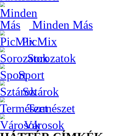
Minden Más
PicMix
Sorozatok
Sport
Sztárok
Természet
Városok