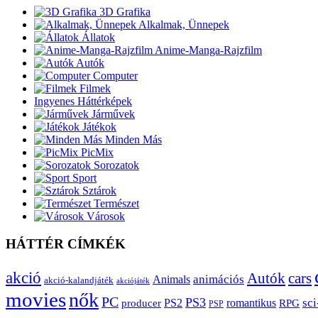
3D Grafika
Alkalmak, Ünnepek
Állatok
Anime-Manga-Rajzfilm
Autók
Computer
Filmek
Ingyenes Háttérképek
Járművek
Játékok
Minden Más
PicMix
Sorozatok
Sport
Sztárok
Természet
Városok
HÁTTÉR CÍMKÉK
akció
Autók
cars
animációs
Animals
akció-kalandjáték
akciójáték
movies
nők
PC
PS3
sci
producer
PS2
romantikus
RPG
PSP