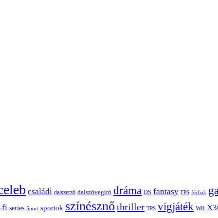
celeb
dráma
g
családi
fantasy
dalszerző
dalszövegíró
DS
FPS
férfiak
színésznő
vigjáték
thriller
-fi
X3
sportok
series
Wii
Sport
TPS