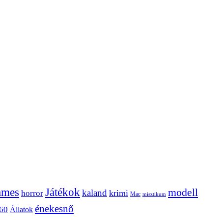
ames
Játékok
modell
kaland
krimi
horror
Mac
misztikum
énekesnő
60
Állatok