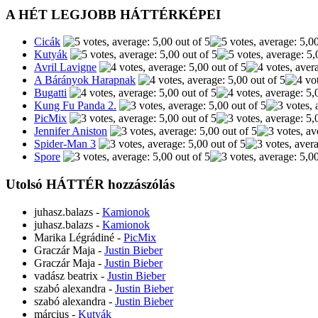
A HÉT LEGJOBB HÁTTÉRKÉPEI
Cicák
Kutyák
Avril Lavigne
A Bárányok Harapnak
Bugatti
Kung Fu Panda 2.
PicMix
Jennifer Aniston
Spider-Man 3
Spore
Utolsó HÁTTÉR hozzászólás
juhasz.balazs
-
Kamionok
juhasz.balazs
-
Kamionok
Marika Légrádiné
-
PicMix
Graczár Maja
-
Justin Bieber
Graczár Maja
-
Justin Bieber
vadász beatrix
-
Justin Bieber
szabó alexandra
-
Justin Bieber
szabó alexandra
-
Justin Bieber
március
-
Kutyák