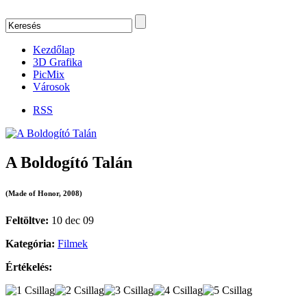
Kezdőlap
3D Grafika
PicMix
Városok
RSS
A Boldogító Talán
(Made of Honor, 2008)
Feltöltve:
10 dec 09
Kategória:
Filmek
Értékelés: