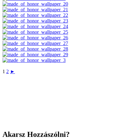
1
2
►
Akarsz Hozzászólni?