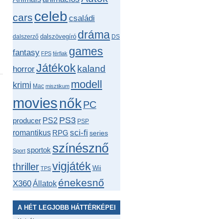
celeb
cars
családi
dráma
dalszövegíró
dalszerző
DS
games
fantasy
FPS
férfiak
Játékok
kaland
horror
modell
krimi
Mac
misztikum
movies
nők
PC
PS3
producer
PS2
PSP
romantikus
sci-fi
RPG
series
színésznő
sportok
Sport
vigjáték
thriller
Wii
TPS
énekesnő
X360
Állatok
A HÉT LEGJOBB HÁTTÉRKÉPEI