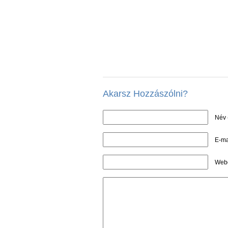
Akarsz Hozzászólni?
Név 
E-ma
Webo