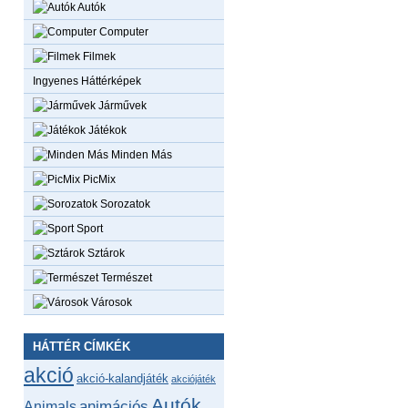
Autók
Computer
Filmek
Ingyenes Háttérképek
Járművek
Játékok
Minden Más
PicMix
Sorozatok
Sport
Sztárok
Természet
Városok
HÁTTÉR CÍMKÉK
akció
akció-kalandjáték
akciójáték
Autók
animációs
Animals