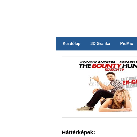
Kezdőlap
3D Grafika
PicMix
Háttérképek: