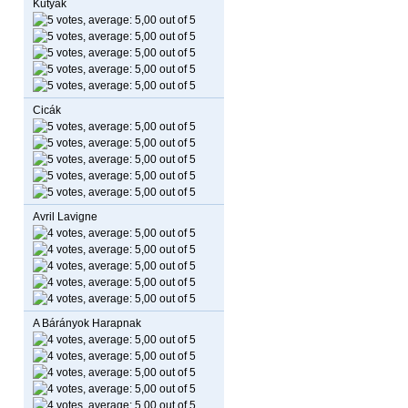
Kutyák
Cicák
Avril Lavigne
A Bárányok Harapnak