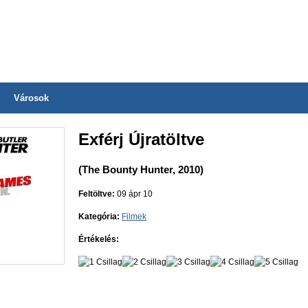
Városok
Exférj Újratöltve
(The Bounty Hunter, 2010)
Feltöltve:
09 ápr 10
Kategória:
Filmek
Értékelés: