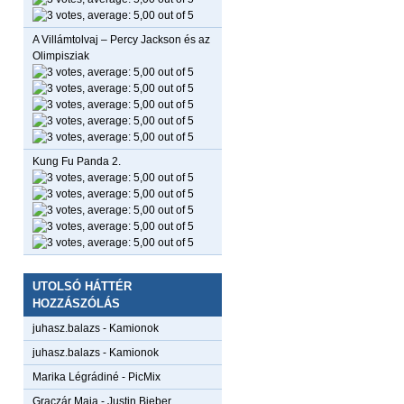
A Villámtolvaj – Percy Jackson és az
Olimpisziak
Kung Fu Panda 2.
UTOLSÓ HÁTTÉR
HOZZÁSZÓLÁS
juhasz.balazs
-
Kamionok
juhasz.balazs
-
Kamionok
Marika Légrádiné
-
PicMix
Graczár Maja
-
Justin Bieber