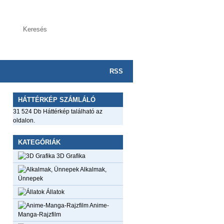
RSS
HÁTTÉRKÉP SZÁMLÁLÓ
31 524 Db Háttérkép található az
oldalon.
KATEGÓRIÁK
3D Grafika
Alkalmak,
Ünnepek
Állatok
Anime-
Manga-Rajzfilm