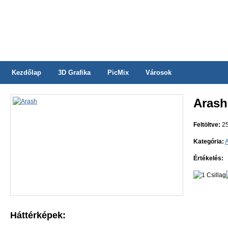
Kezdőlap
3D Grafika
PicMix
Városok
Arash
Feltöltve:
25
Kategória:
Értékelés:
Háttérképek: