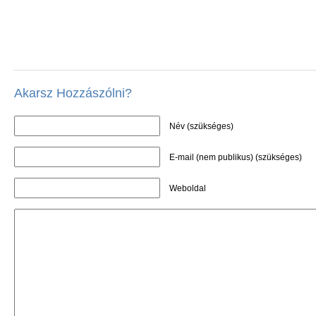
Akarsz Hozzászólni?
Név (szükséges)
E-mail (nem publikus) (szükséges)
Weboldal