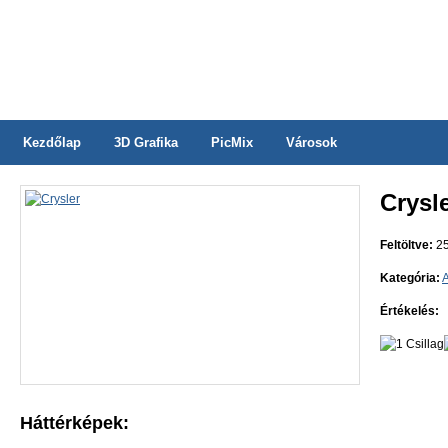
Kezdőlap
3D Grafika
PicMix
Városok
Crysl
Feltöltve:
25
Kategória:
Értékelés:
Háttérképek: