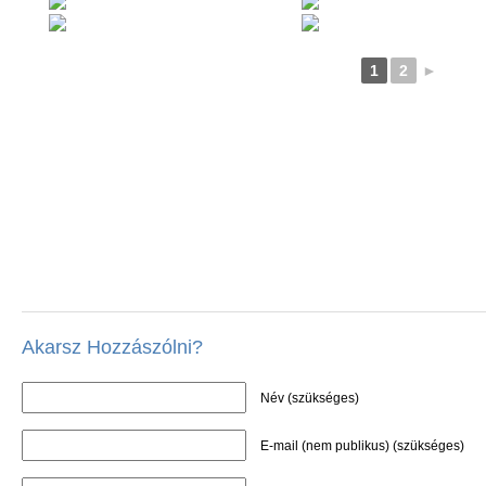
1
2
►
Akarsz Hozzászólni?
Név (szükséges)
E-mail (nem publikus) (szükséges)