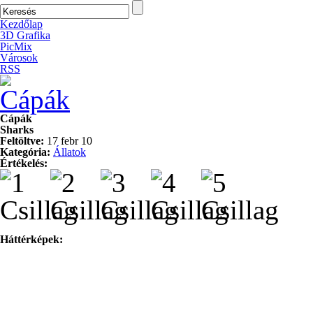
Kezdőlap
3D Grafika
PicMix
Városok
RSS
Cápák
Sharks
Feltöltve:
17 febr 10
Kategória:
Állatok
Értékelés:
Háttérképek: