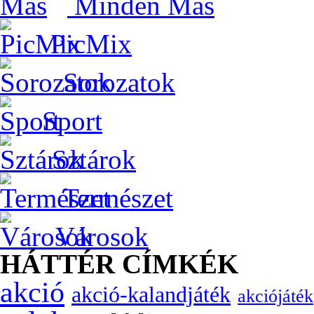
Minden Más
PicMix
Sorozatok
Sport
Sztárok
Természet
Városok
HÁTTÉR CÍMKÉK
akció
akció-kalandjáték
akciójáték