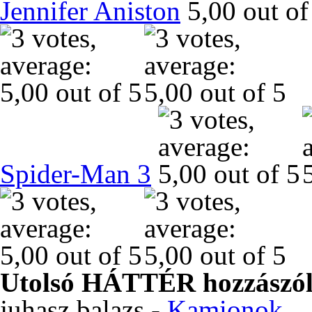
Jennifer Aniston
Spider-Man 3
Utolsó HÁTTÉR hozzászól
juhasz.balazs
-
Kamionok