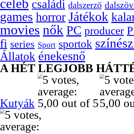
celeb
családi
dalszöv
dalszerző
games
Játékok
kala
horror
movies
nők
PC
P
producer
színés
fi
sportok
series
Sport
énekesnő
Állatok
A HÉT LEGJOBB HÁTT
Kutyák