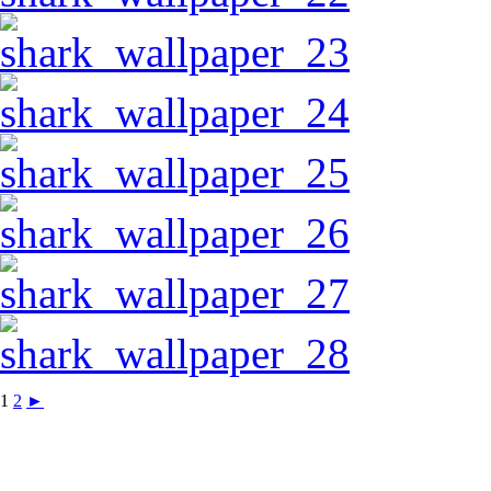
1
2
►