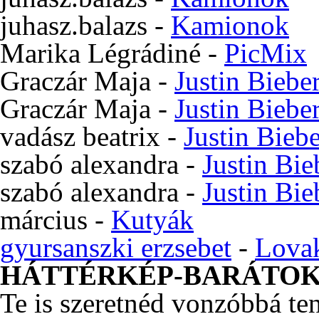
juhasz.balazs
-
Kamionok
Marika Légrádiné
-
PicMix
Graczár Maja
-
Justin Biebe
Graczár Maja
-
Justin Biebe
vadász beatrix
-
Justin Bieb
szabó alexandra
-
Justin Bie
szabó alexandra
-
Justin Bie
március
-
Kutyák
gyursanszki erzsebet
-
Lova
HÁTTÉRKÉP-BARÁTO
Te is szeretnéd vonzóbbá te