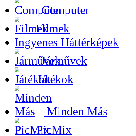
Computer
Filmek
Ingyenes Háttérképek
Járművek
Játékok
Minden Más
PicMix