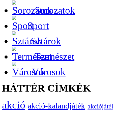
Sorozatok
Sport
Sztárok
Természet
Városok
HÁTTÉR CÍMKÉK
akció
akció-kalandjáték
akciójáté