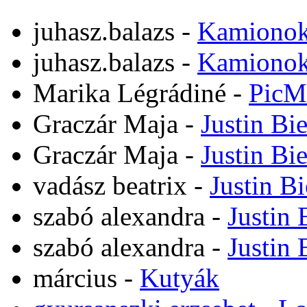
juhasz.balazs
-
Kamiono
juhasz.balazs
-
Kamiono
Marika Légrádiné
-
PicM
Graczár Maja
-
Justin Bi
Graczár Maja
-
Justin Bi
vadász beatrix
-
Justin B
szabó alexandra
-
Justin 
szabó alexandra
-
Justin 
március
-
Kutyák