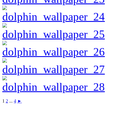
1
2
...
4
►