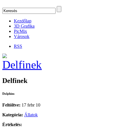
Kezdőlap
3D Grafika
PicMix
Városok
RSS
Delfinek
Dolphins
Feltöltve:
17 febr 10
Kategória:
Állatok
Értékelés: