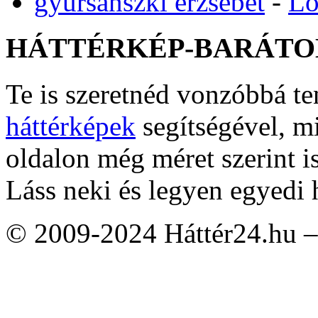
gyursanszki erzsebet
-
Lo
HÁTTÉRKÉP-BARÁTO
Te is szeretnéd vonzóbbá t
háttérképek
segítségével, m
oldalon még méret szerint i
Láss neki és legyen egyedi 
© 2009-2024 Háttér24.hu – 