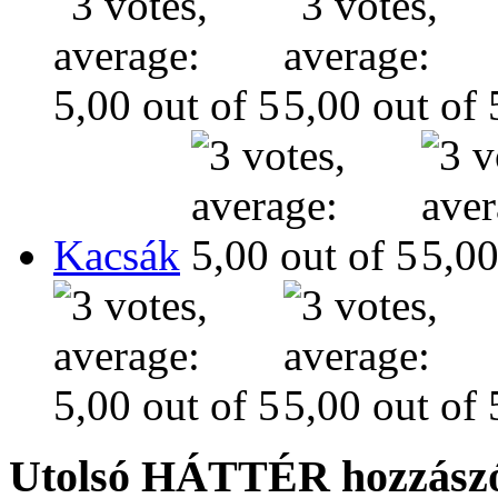
Kacsák
Utolsó HÁTTÉR hozzászó