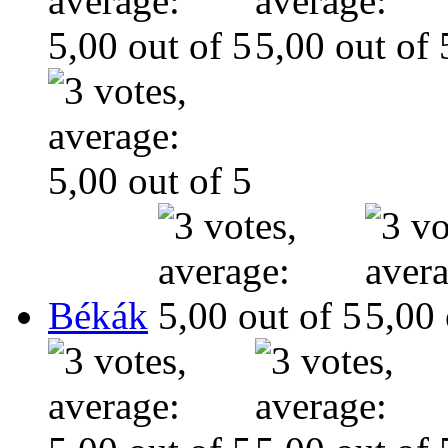
Békák