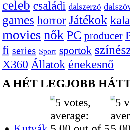
celeb
családi
dalszö
dalszerző
games
Játékok
kal
horror
movies
nők
PC
producer
színés
fi
sportok
series
Sport
énekesnő
X360
Állatok
A HÉT LEGJOBB HÁT
Kutyák