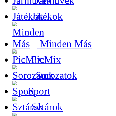
Járművek
Játékok
Minden Más
PicMix
Sorozatok
Sport
Sztárok