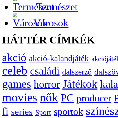
Természet
Városok
HÁTTÉR CÍMKÉK
akció
akció-kalandjáték
akciójáté
celeb
családi
dalszö
dalszerző
games
Játékok
kal
horror
movies
nők
PC
producer
színés
fi
sportok
series
Sport