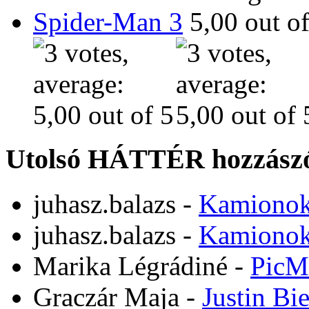
Spider-Man 3
Utolsó HÁTTÉR hozzászó
juhasz.balazs
-
Kamiono
juhasz.balazs
-
Kamiono
Marika Légrádiné
-
PicM
Graczár Maja
-
Justin Bi