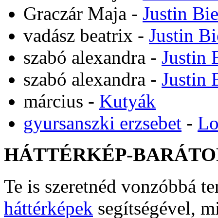
Graczár Maja
-
Justin Bi
vadász beatrix
-
Justin B
szabó alexandra
-
Justin 
szabó alexandra
-
Justin 
március
-
Kutyák
gyursanszki erzsebet
-
Lo
HÁTTÉRKÉP-BARÁTO
Te is szeretnéd vonzóbbá t
háttérképek
segítségével, m