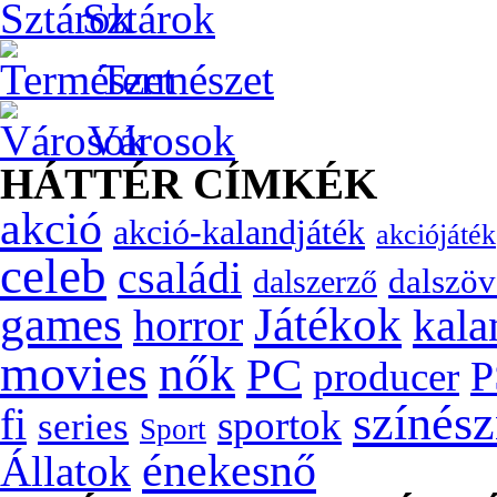
Sztárok
Természet
Városok
HÁTTÉR CÍMKÉK
akció
akció-kalandjáték
akciójáték
celeb
családi
dalszöv
dalszerző
games
Játékok
kala
horror
movies
nők
PC
P
producer
színés
fi
sportok
series
Sport
énekesnő
Állatok