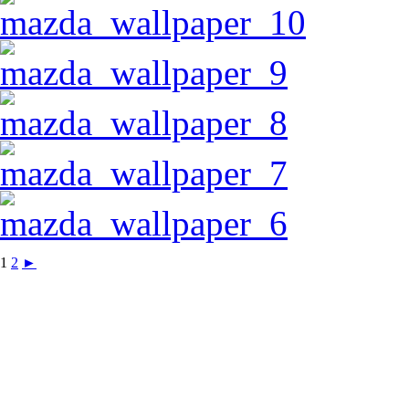
1
2
►