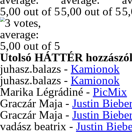
Utolsó HÁTTÉR hozzászól
juhasz.balazs
-
Kamionok
juhasz.balazs
-
Kamionok
Marika Légrádiné
-
PicMix
Graczár Maja
-
Justin Biebe
Graczár Maja
-
Justin Biebe
vadász beatrix
-
Justin Bieb