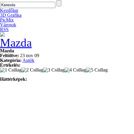
Kezdőlap
3D Grafika
PicMix
Városok
RSS
Mazda
Feltöltve:
23 nov 09
Kategória:
Autók
Értékelés:
Háttérképek: