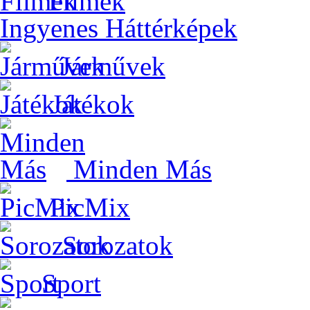
Filmek
Ingyenes Háttérképek
Járművek
Játékok
Minden Más
PicMix
Sorozatok
Sport