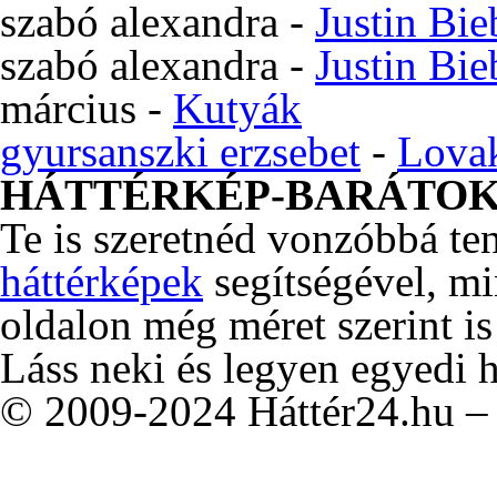
szabó alexandra
-
Justin Bie
szabó alexandra
-
Justin Bie
március
-
Kutyák
gyursanszki erzsebet
-
Lova
HÁTTÉRKÉP-BARÁTO
Te is szeretnéd vonzóbbá te
háttérképek
segítségével, m
oldalon még méret szerint is
Láss neki és legyen egyedi 
© 2009-2024 Háttér24.hu – 