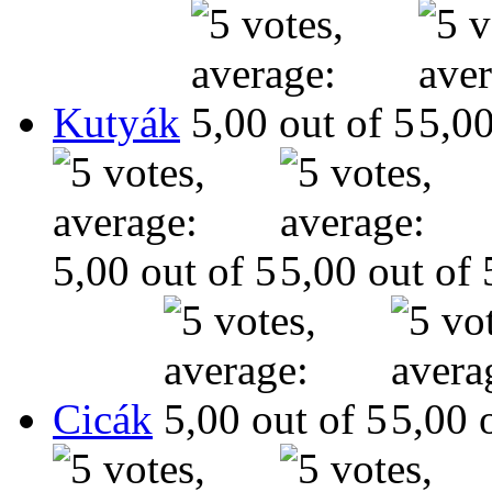
Kutyák
Cicák