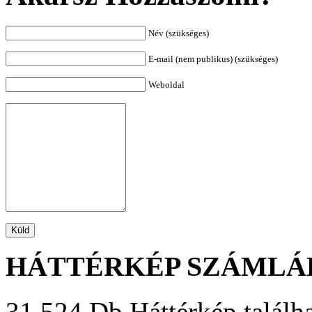
Név (szükséges)
E-mail (nem publikus) (szükséges)
Weboldal
HÁTTÉRKÉP SZÁMLÁ
31 524 Db Háttérkép találha