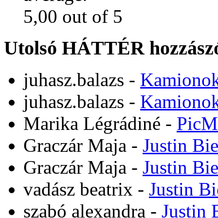
Utolsó HÁTTÉR hozzászó
juhasz.balazs
-
Kamiono
juhasz.balazs
-
Kamiono
Marika Légrádiné
-
PicM
Graczár Maja
-
Justin Bi
Graczár Maja
-
Justin Bi
vadász beatrix
-
Justin B
szabó alexandra
-
Justin 