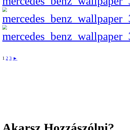
1
2
3
►
Akarsz Hozzászólni?