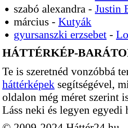
szabó alexandra
-
Justin 
március
-
Kutyák
gyursanszki erzsebet
-
Lo
HÁTTÉRKÉP-BARÁTO
Te is szeretnéd vonzóbbá t
háttérképek
segítségével, m
oldalon még méret szerint i
Láss neki és legyen egyedi 
© 2009-2024 Háttér24.hu – 