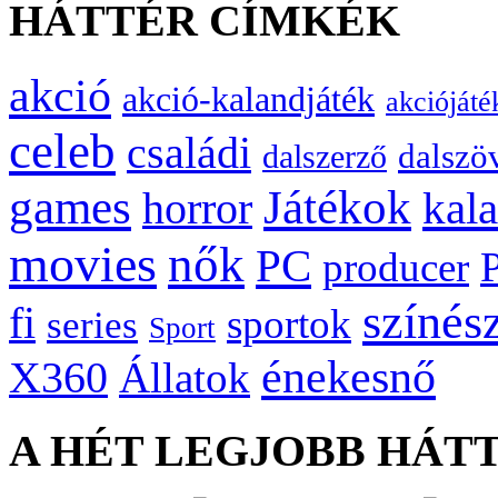
HÁTTÉR CÍMKÉK
akció
akció-kalandjáték
akciójáté
celeb
családi
dalszö
dalszerző
games
Játékok
kal
horror
movies
nők
PC
producer
színés
fi
sportok
series
Sport
énekesnő
X360
Állatok
A HÉT LEGJOBB HÁT