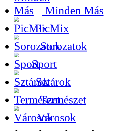
Minden Más
PicMix
Sorozatok
Sport
Sztárok
Természet
Városok