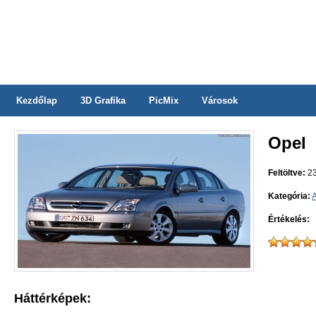
Kezdőlap
3D Grafika
PicMix
Városok
Opel
Feltöltve:
23
Kategória:
Értékelés:
Háttérképek: