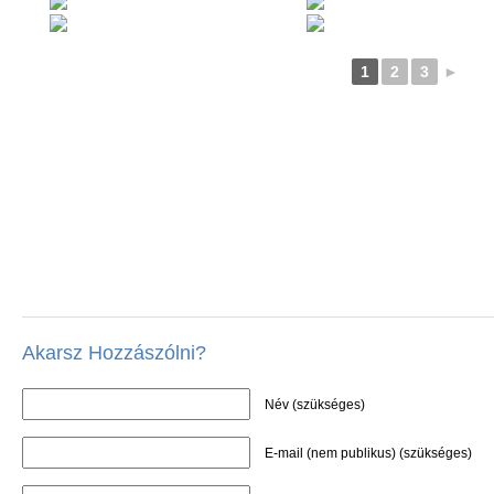
1
2
3
►
Akarsz Hozzászólni?
Név (szükséges)
E-mail (nem publikus) (szükséges)