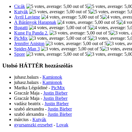
Cicák
Kutyák
Avril Lavigne
A Bárányok Harapnak
Bugatti
Kung Fu Panda 2.
PicMix
Jennifer Aniston
Spider-Man 3
Spore
Utolsó HÁTTÉR hozzászólás
juhasz.balazs
-
Kamionok
juhasz.balazs
-
Kamionok
Marika Légrádiné
-
PicMix
Graczár Maja
-
Justin Bieber
Graczár Maja
-
Justin Bieber
vadász beatrix
-
Justin Bieber
szabó alexandra
-
Justin Bieber
szabó alexandra
-
Justin Bieber
március
-
Kutyák
gyursanszki erzsebet
-
Lovak