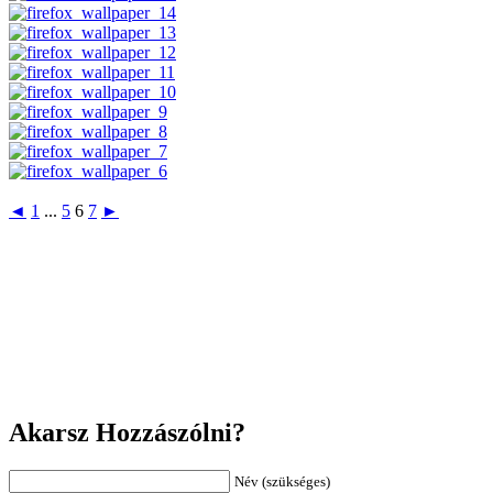
◄
1
...
5
6
7
►
Akarsz Hozzászólni?
Név (szükséges)