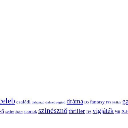
celeb
dráma
g
családi
fantasy
dalszerző
dalszövegíró
DS
FPS
férfiak
színésznő
vigjáték
thriller
-fi
X3
sportok
series
Wii
Sport
TPS