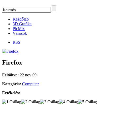
Kezdőlap
3D Grafika
PicMix
Városok
RSS
Firefox
Feltöltve:
22 nov 09
Kategória:
Computer
Értékelés: