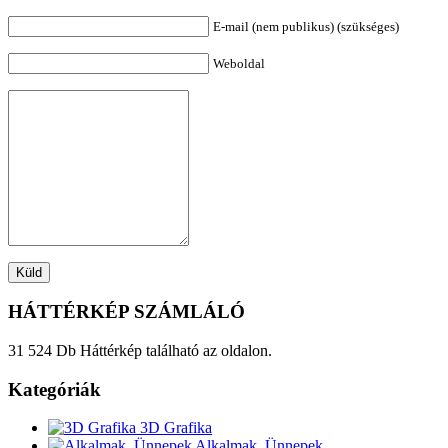
E-mail (nem publikus) (szükséges)
Weboldal
HÁTTÉRKÉP SZÁMLÁLÓ
31 524 Db Háttérkép található az oldalon.
Kategóriák
3D Grafika
Alkalmak, Ünnepek