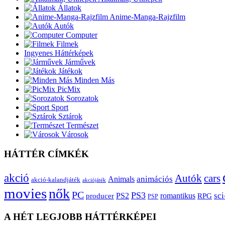
Állatok
Anime-Manga-Rajzfilm
Autók
Computer
Filmek
Ingyenes Háttérképek
Járművek
Játékok
Minden Más
PicMix
Sorozatok
Sport
Sztárok
Természet
Városok
HÁTTÉR CÍMKÉK
akció
Autók
cars
animációs
Animals
akció-kalandjáték
akciójáték
movies
nők
PC
PS3
sci
producer
PS2
romantikus
RPG
PSP
A HÉT LEGJOBB HÁTTÉRKÉPEI