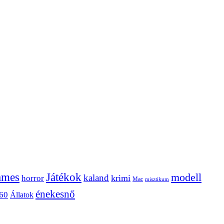
ames
Játékok
modell
kaland
krimi
horror
Mac
misztikum
énekesnő
60
Állatok