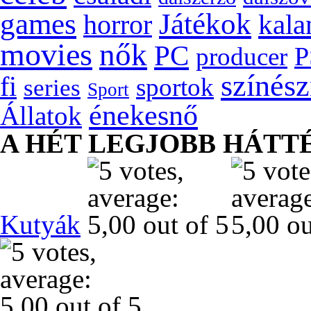
games
Játékok
kala
horror
movies
nők
PC
P
producer
színés
fi
sportok
series
Sport
énekesnő
Állatok
A HÉT LEGJOBB HÁTT
Kutyák