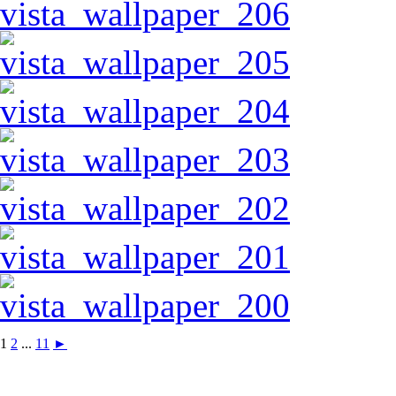
1
2
...
11
►