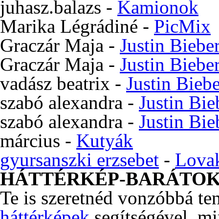
juhasz.balazs
-
Kamionok
Marika Légrádiné
-
PicMix
Graczár Maja
-
Justin Biebe
Graczár Maja
-
Justin Biebe
vadász beatrix
-
Justin Bieb
szabó alexandra
-
Justin Bie
szabó alexandra
-
Justin Bie
március
-
Kutyák
gyursanszki erzsebet
-
Lova
HÁTTÉRKÉP-BARÁTO
Te is szeretnéd vonzóbbá te
háttérképek
segítségével, m