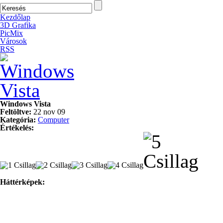
Kezdőlap
3D Grafika
PicMix
Városok
RSS
Windows Vista
Feltöltve:
22 nov 09
Kategória:
Computer
Értékelés:
Háttérképek: