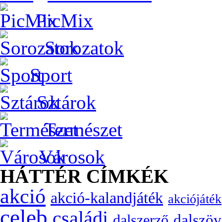
PicMix
Sorozatok
Sport
Sztárok
Természet
Városok
HÁTTÉR CÍMKÉK
akció
akció-kalandjáték
akciójáték
celeb
családi
dalszöv
dalszerző