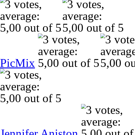
PicMix
Jennifer Aniston