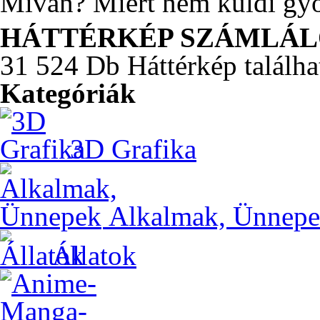
Mivan? Miért nem küldi gy
HÁTTÉRKÉP SZÁMLÁ
31 524 Db Háttérkép találha
Kategóriák
3D Grafika
Alkalmak, Ünnep
Állatok