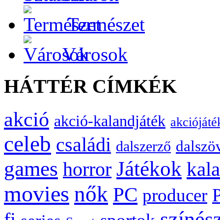
Természet
Városok
HÁTTÉR CÍMKÉK
akció
akció-kalandjáték
akciójáté
celeb
családi
dalszö
dalszerző
games
Játékok
kal
horror
movies
nők
PC
producer
színés
fi