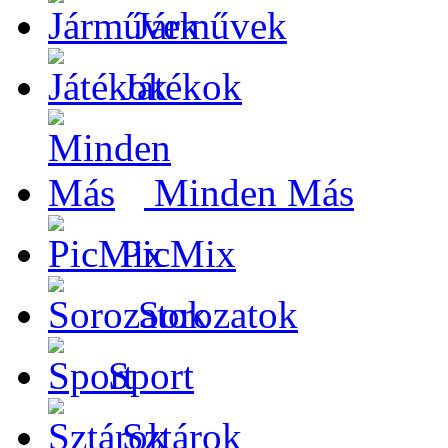
Járművek
Játékok
Minden Más
PicMix
Sorozatok
Sport
Sztárok