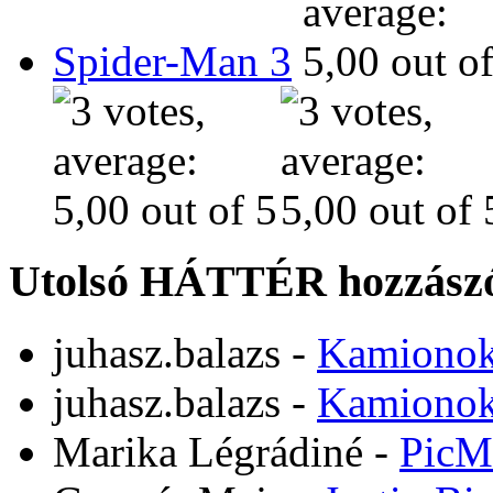
Spider-Man 3
Utolsó HÁTTÉR hozzászó
juhasz.balazs
-
Kamiono
juhasz.balazs
-
Kamiono
Marika Légrádiné
-
PicM