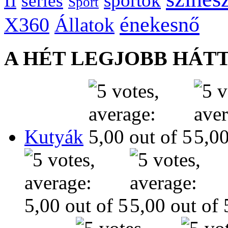
sportok
series
Sport
énekesnő
X360
Állatok
A HÉT LEGJOBB HÁT
Kutyák