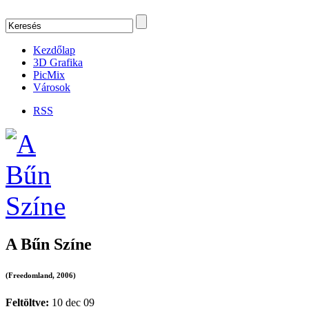
Kezdőlap
3D Grafika
PicMix
Városok
RSS
A Bűn Színe
(Freedomland, 2006)
Feltöltve:
10 dec 09