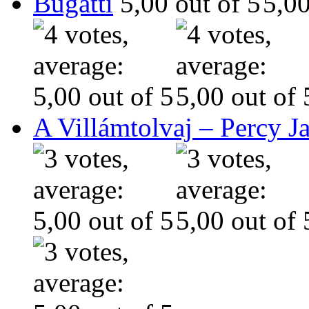
Bugatti
A Villámtolvaj – Percy J