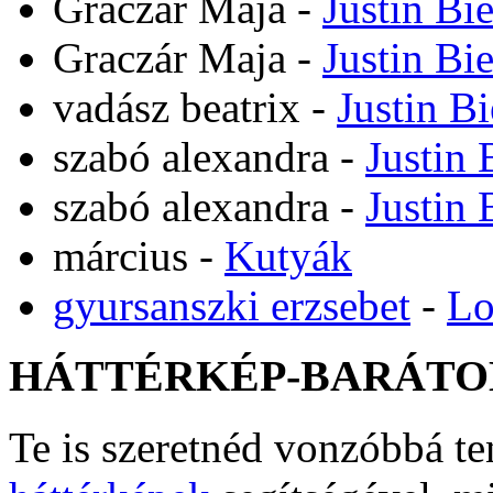
Graczár Maja
-
Justin Bi
Graczár Maja
-
Justin Bi
vadász beatrix
-
Justin B
szabó alexandra
-
Justin 
szabó alexandra
-
Justin 
március
-
Kutyák
gyursanszki erzsebet
-
Lo
HÁTTÉRKÉP-BARÁTO
Te is szeretnéd vonzóbbá t