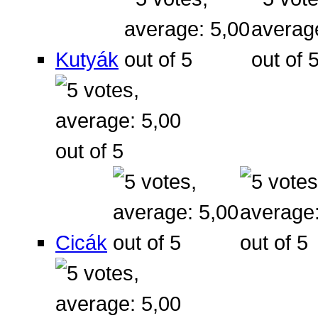
Kutyák
Cicák