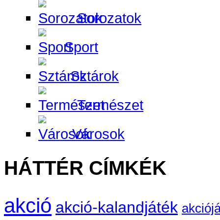
Sorozatok
Sport
Sztárok
Természet
Városok
HÁTTÉR CÍMKÉK
akció
akció-kalandjáték
akciój