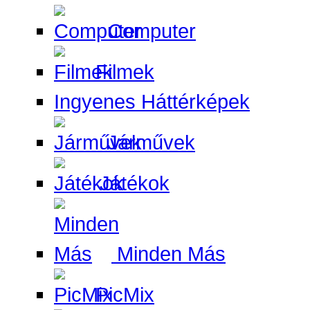
Computer
Filmek
Ingyenes Háttérképek
Járművek
Játékok
Minden Más
PicMix