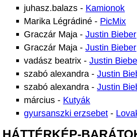
juhasz.balazs
-
Kamionok
Marika Légrádiné
-
PicMix
Graczár Maja
-
Justin Bieber
Graczár Maja
-
Justin Bieber
vadász beatrix
-
Justin Biebe
szabó alexandra
-
Justin Bie
szabó alexandra
-
Justin Bie
március
-
Kutyák
gyursanszki erzsebet
-
Lova
HÁTTÉRKÉP-BARÁTO