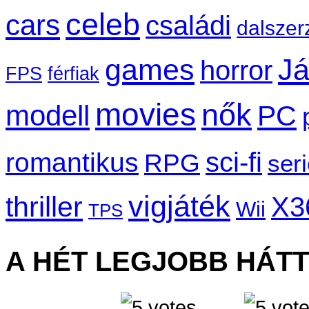
celeb
cars
családi
dalszer
games
Já
horror
FPS
férfiak
movies
nők
modell
PC
sci-fi
romantikus
RPG
ser
vigjáték
thriller
X3
Wii
TPS
A HÉT LEGJOBB HÁT