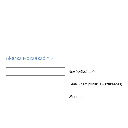
Akarsz Hozzászólni?
Név (szükséges)
E-mail (nem publikus) (szükséges)
Weboldal