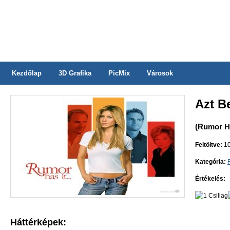
Kezdőlap
3D Grafika
PicMix
Városok
Azt B
(Rumor Ha
Feltöltve:
10
Kategória:
Értékelés:
Háttérképek: