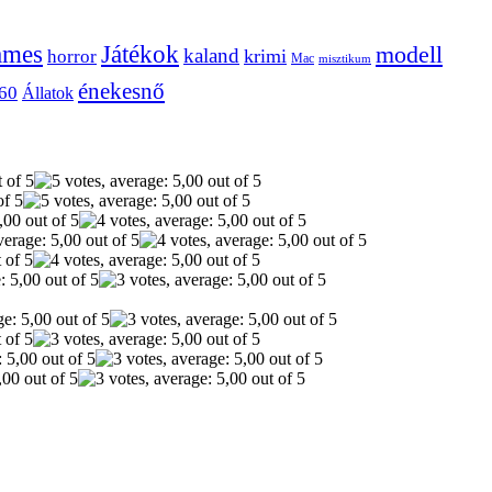
ames
Játékok
modell
kaland
krimi
horror
Mac
misztikum
énekesnő
60
Állatok