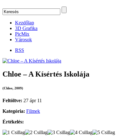
Kezdőlap
3D Grafika
PicMix
Városok
RSS
Chloe – A Kísértés Iskolája
(Chloe, 2009)
Feltöltve:
27 ápr 11
Kategória:
Filmek
Értékelés: