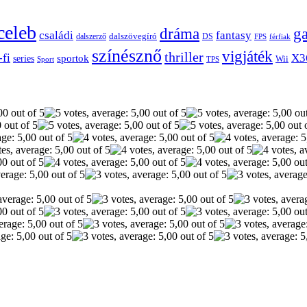
celeb
dráma
g
családi
fantasy
dalszerző
dalszövegíró
DS
FPS
férfiak
színésznő
vigjáték
thriller
-fi
X3
sportok
series
Wii
Sport
TPS