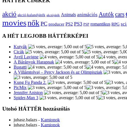
HÁTTÉR CÍMKÉK
akció
Autók
cars
animációs
Animals
akció-kalandjáték
akciójáték
movies
nők
PC
PS3
sci
producer
PS2
romantikus
RPG
PSP
A HÉT LEGJOBB HÁTTÉRKÉPEI
Kutyák
Cicák
Avril Lavigne
A Bárányok Harapnak
Bugatti
A Villámtolvaj – Percy Jackson és az Olimpisziak
Kung Fu Panda 2.
PicMix
Jennifer Aniston
Spider-Man 3
Utolsó HÁTTÉR hozzászólás
juhasz.balazs
-
Kamionok
juhasz.balazs
-
Kamionok