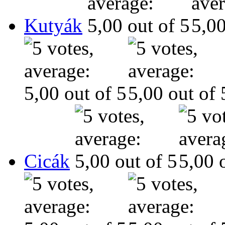
Kutyák
Cicák