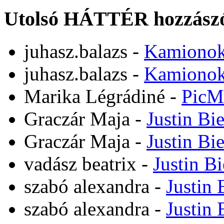
Utolsó HÁTTÉR hozzászó
juhasz.balazs
-
Kamiono
juhasz.balazs
-
Kamiono
Marika Légrádiné
-
PicM
Graczár Maja
-
Justin Bi
Graczár Maja
-
Justin Bi
vadász beatrix
-
Justin B
szabó alexandra
-
Justin 
szabó alexandra
-
Justin 