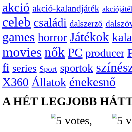
akció
akció-kalandjáték
akciójáté
celeb
családi
dalszö
dalszerző
games
Játékok
kal
horror
movies
nők
PC
producer
színés
fi
sportok
series
Sport
énekesnő
X360
Állatok
A HÉT LEGJOBB HÁT