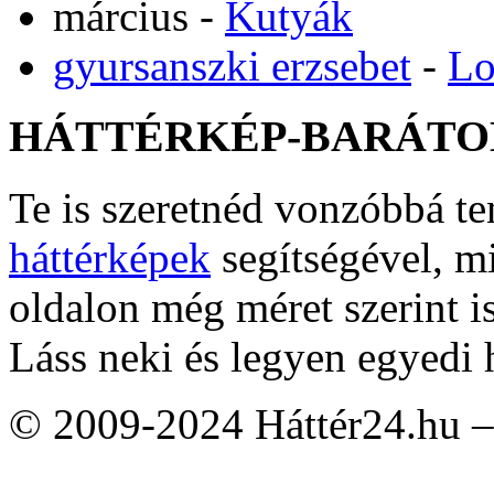
március
-
Kutyák
gyursanszki erzsebet
-
Lo
HÁTTÉRKÉP-BARÁTO
Te is szeretnéd vonzóbbá t
háttérképek
segítségével, m
oldalon még méret szerint i
Láss neki és legyen egyedi 
© 2009-2024 Háttér24.hu – 