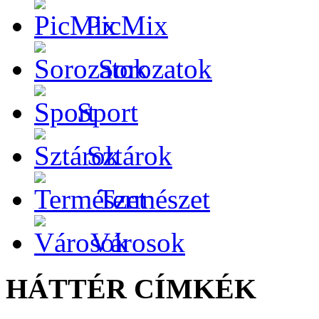
PicMix
Sorozatok
Sport
Sztárok
Természet
Városok
HÁTTÉR CÍMKÉK