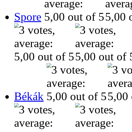
Spore
Békák