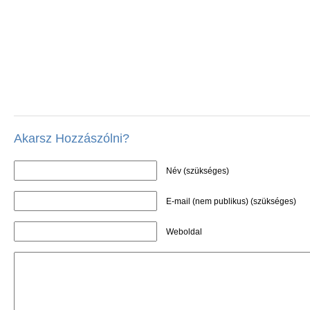
Akarsz Hozzászólni?
Név (szükséges)
E-mail (nem publikus) (szükséges)
Weboldal