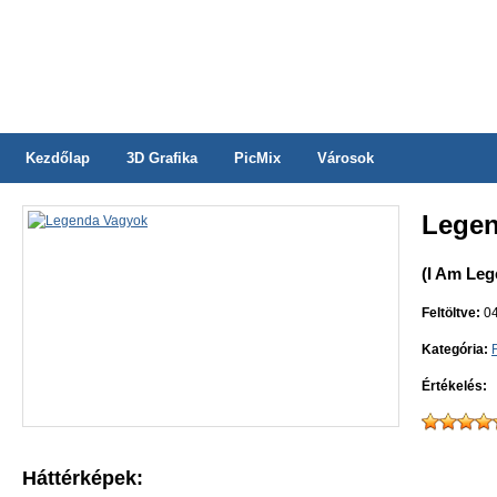
Kezdőlap
3D Grafika
PicMix
Városok
Legen
(I Am Leg
Feltöltve:
04
Kategória:
Értékelés:
Háttérképek: