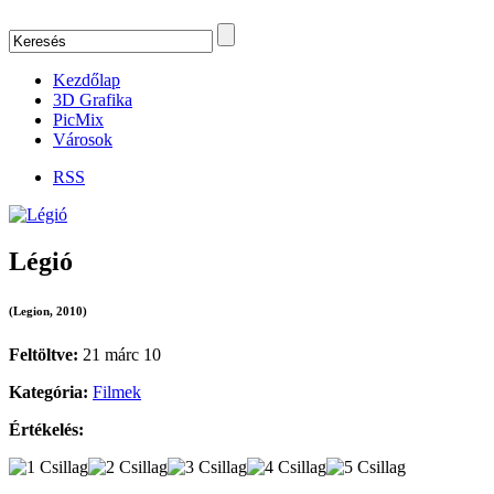
Kezdőlap
3D Grafika
PicMix
Városok
RSS
Légió
(Legion, 2010)
Feltöltve:
21 márc 10
Kategória:
Filmek
Értékelés: