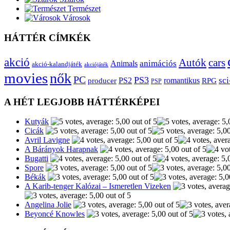
Természet
Városok
HÁTTÉR CÍMKÉK
akció
Autók
cars
animációs
Animals
akció-kalandjáték
akciójáték
movies
nők
PC
PS3
sci
producer
PS2
romantikus
RPG
PSP
A HÉT LEGJOBB HÁTTÉRKÉPEI
Kutyák
Cicák
Avril Lavigne
A Bárányok Harapnak
Bugatti
Spore
Békák
A Karib-tenger Kalózai – Ismeretlen Vizeken
Angelina Jolie
Beyoncé Knowles