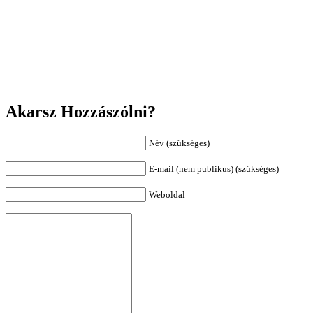
Akarsz Hozzászólni?
Név (szükséges)
E-mail (nem publikus) (szükséges)
Weboldal