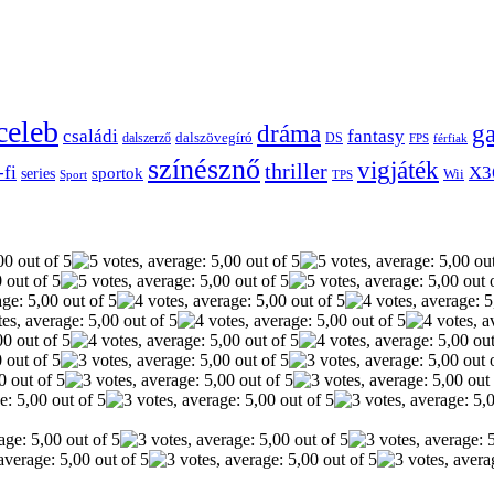
celeb
dráma
g
családi
fantasy
dalszerző
dalszövegíró
DS
FPS
férfiak
színésznő
vigjáték
thriller
-fi
X3
sportok
series
Wii
Sport
TPS