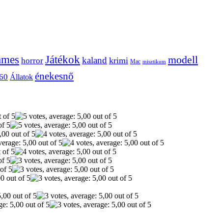
ames
Játékok
modell
kaland
krimi
horror
Mac
misztikum
énekesnő
60
Állatok