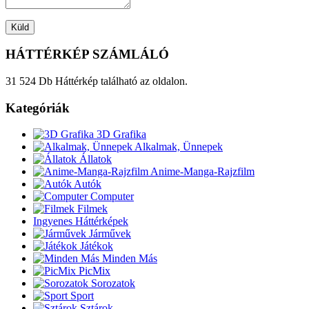
HÁTTÉRKÉP SZÁMLÁLÓ
31 524 Db Háttérkép található az oldalon.
Kategóriák
3D Grafika
Alkalmak, Ünnepek
Állatok
Anime-Manga-Rajzfilm
Autók
Computer
Filmek
Ingyenes Háttérképek
Járművek
Játékok
Minden Más
PicMix
Sorozatok
Sport
Sztárok