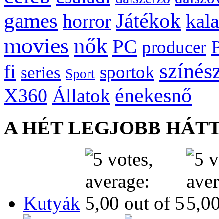
games
Játékok
kal
horror
movies
nők
PC
producer
színés
fi
sportok
series
Sport
énekesnő
X360
Állatok
A HÉT LEGJOBB HÁT
Kutyák