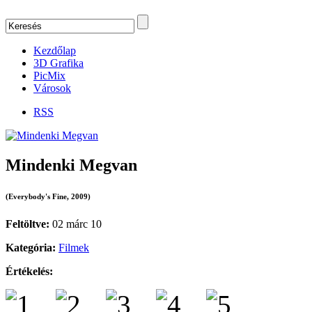
Kezdőlap
3D Grafika
PicMix
Városok
RSS
Mindenki Megvan
(Everybody's Fine, 2009)
Feltöltve:
02 márc 10
Kategória:
Filmek
Értékelés: