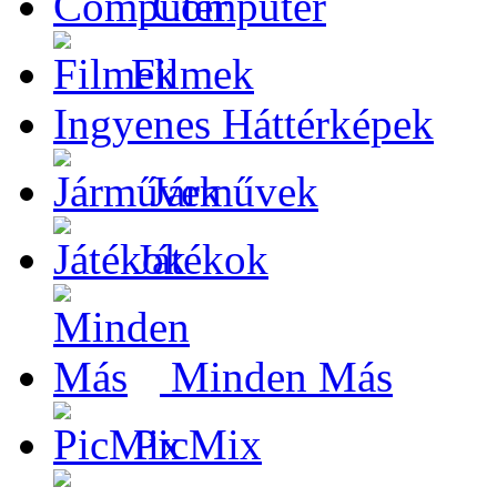
Computer
Filmek
Ingyenes Háttérképek
Járművek
Játékok
Minden Más
PicMix