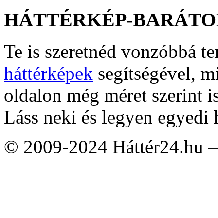
HÁTTÉRKÉP-BARÁTO
Te is szeretnéd vonzóbbá t
háttérképek
segítségével, m
oldalon még méret szerint i
Láss neki és legyen egyedi 
© 2009-2024 Háttér24.hu – 