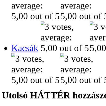
Kacsák
Utolsó HÁTTÉR hozzászó