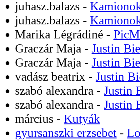
juhasz.balazs
-
Kamiono
juhasz.balazs
-
Kamiono
Marika Légrádiné
-
PicM
Graczár Maja
-
Justin Bi
Graczár Maja
-
Justin Bi
vadász beatrix
-
Justin B
szabó alexandra
-
Justin 
szabó alexandra
-
Justin 
március
-
Kutyák
gyursanszki erzsebet
-
Lo