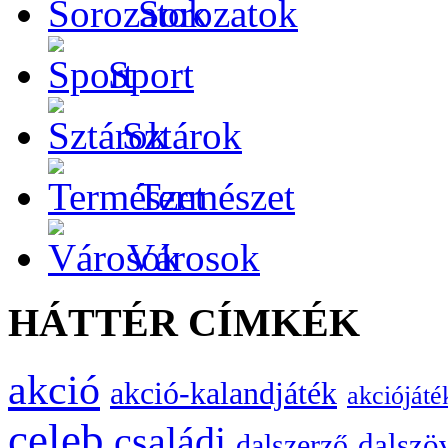
Sorozatok
Sport
Sztárok
Természet
Városok
HÁTTÉR CÍMKÉK
akció
akció-kalandjáték
akciójáté
celeb
családi
dalszö
dalszerző